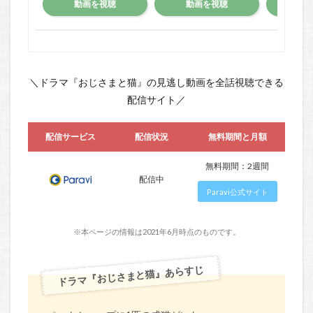
動画を視聴
動画を視聴
動
＼ドラマ『おじさまと猫』の見逃し動画を全話視聴できる
配信サイト／
配信サービス
配信状況
無料期間と月額
無料期間：2週間
配信中
Paravi公式サイト
※本ページの情報は2021年6月時点のものです。
ドラマ『おじさまと猫』あらすじ