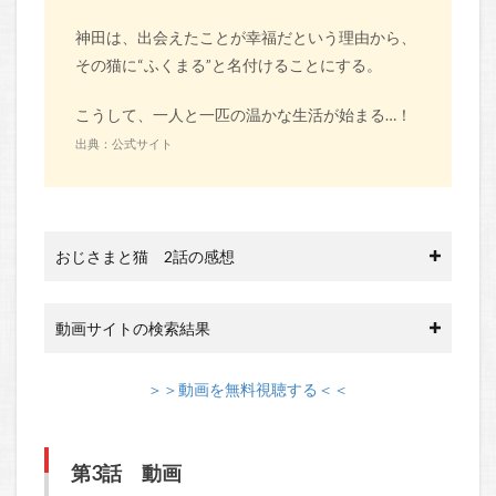
神田は、出会えたことが幸福だという理由から、
その猫に“ふくまる”と名付けることにする。
こうして、一人と一匹の温かな生活が始まる…！
出典：公式サイト
おじさまと猫 2話の感想
動画サイトの検索結果
＞＞動画を無料視聴する＜＜
第3話 動画