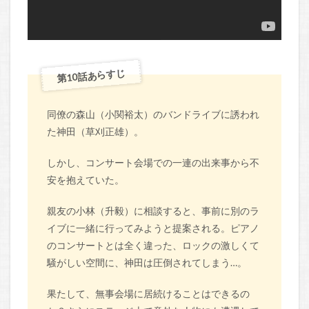
第10話あらすじ
同僚の森山（小関裕太）のバンドライブに誘われ
た神田（草刈正雄）。
しかし、コンサート会場での一連の出来事から不
安を抱えていた。
親友の小林（升毅）に相談すると、事前に別のラ
イブに一緒に行ってみようと提案される。ピアノ
のコンサートとは全く違った、ロックの激しくて
騒がしい空間に、神田は圧倒されてしまう…。
果たして、無事会場に居続けることはできるの