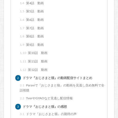
1.4
第4話 動画
1.5
第5話 動画
1.6
第6話 動画
1.7
第7話 動画
1.8
第8話 動画
1.9
第9話 動画
1.10
第10話 動画
1.11
第11話 動画
1.12
第12話 動画
2
ドラマ『おじさまと猫』の動画配信サイトまとめ
2.1
Paraviで『おじさまと猫』の動画を見逃し含め無料で全
話視聴
2.2
TverやGYAOなど見逃し配信情報
3
ドラマ『おじさまと猫』の感想
3.1
ドラマ『おじさまと猫』の期待の声