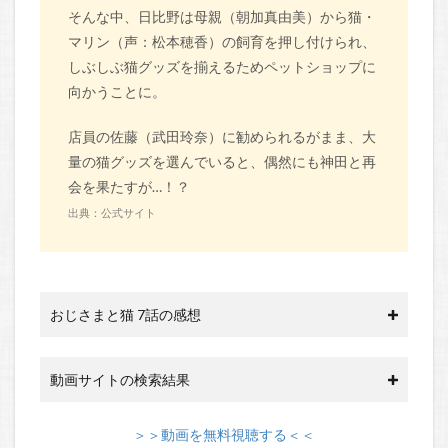
そんな中、日比野は母親（朝加真由美）から猫・
マリン（声：松本穂香）の飼育を押し付けられ、
しぶしぶ猫グッズを揃えるためペットショップに
向かうことに。
店員の佐藤（武田玲奈）に勧められるがまま、大
量の猫グッズを選んでいると、偶然にも神田と再
会を果たすが…！？
出典：公式サイト
おじさまと猫 7話の感想
動画サイトの検索結果
＞＞動画を無料視聴する＜＜