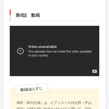
第8話 動画
第8話あらすじ
神田（草刈正雄）は、ピアニストの日比野（平山
浩行）が猫を飼い始めたばかりだと聞いて、日比