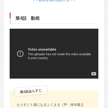
第4話 動画
第4話あらすじ
もうすぐ１歳になるふくまる（声：神木隆之