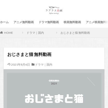
ホーム
アニメ無料動画
ドラマ無料動画
映画無料動画
アニメ映画無料
HOME
ドラマ｜国内
おじさまと猫 無料動画
おじさまと猫 無料動画
2021年8月6日
ドラマ｜国内