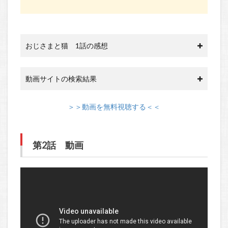
おじさまと猫 1話の感想
動画サイトの検索結果
＞＞動画を無料視聴する＜＜
第2話 動画