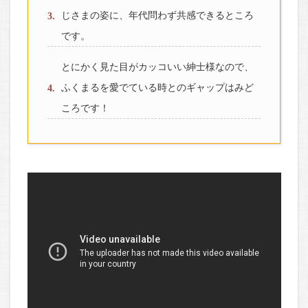
じさまの姿に、年代問わず共感できるところ
です。
とにかく見た目がカッコいい紳士様なので、
ふくまるを愛でている時とのギャップはみど
ころです！