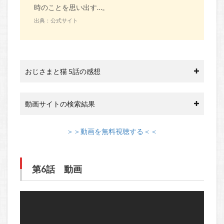
時のことを思い出す…。
出典：公式サイト
おじさまと猫 5話の感想
動画サイトの検索結果
＞＞動画を無料視聴する＜＜
第6話 動画