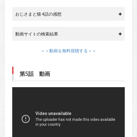
おじさまと猫 4話の感想
動画サイトの検索結果
＞＞動画を無料視聴する＜＜
第5話 動画