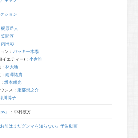
ダクション
：
梶原岳人
：
笠間淳
：
内田彩
ション：
バッキー木場
南(イエティー)：
小倉唯
達：
林大地
貴：
雨澤祐貴
ん：
坂本頼光
ナウンス：
服部想之介
緑川博子
ppy』
：中村彼方
『お前はまだグンマを知らない』予告動画