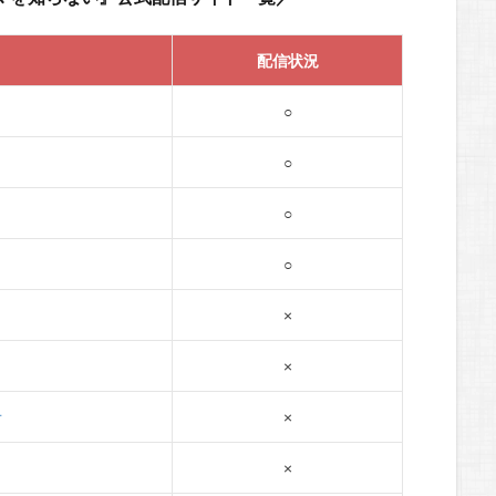
配信状況
○
○
○
○
×
×
オ
×
×