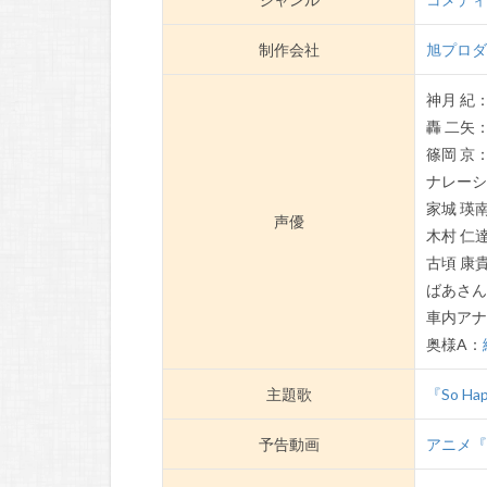
制作会社
旭プロ
神月 紀
轟 二矢
篠岡 京
ナレー
家城 瑛
声優
木村 仁
古頃 康
ばあさ
車内ア
奥様A：
主題歌
『So Ha
予告動画
アニメ