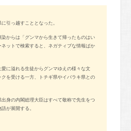
県に引っ越すこととなった。
馴染からは「グンマから生きて帰ったものはい
ーネットで検索すると、ネガティブな情報ばか
土愛に溢れる生徒からグンマゆえの様々な文
ックを受ける一方、トチギ県やイバラキ県との
県出身の内閣総理大臣はすべて敬称で先生をつ
物語が展開する。