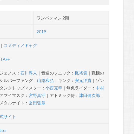
ワンパンマン 2期
2019
｜
コメディ／ギャグ
STAFF
ジェノス：
石川界人
｜音速のソニック：
梶裕貴
｜戦慄の
シルバーファング：
山路和弘
｜キング：
安元洋貴
｜ゾン
タンクトップマスター：
小西克幸
｜無免ライダー：
中村
アマイマスク：
宮野真守
｜アトミック侍：
津田健次郎
｜
メタルナイト：
玄田哲章
式サイト
ter