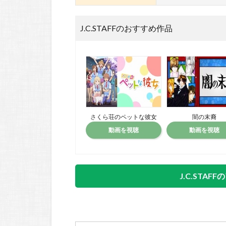
J.C.STAFFのおすすめ作品
さくら荘のペットな彼女
闇の末裔
動画を視聴
動画を視聴
J.C.STA