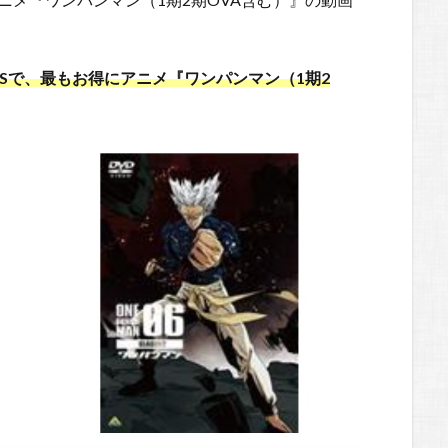
ISCASで、最もお得にアニメ『ワンパンマン（1期2