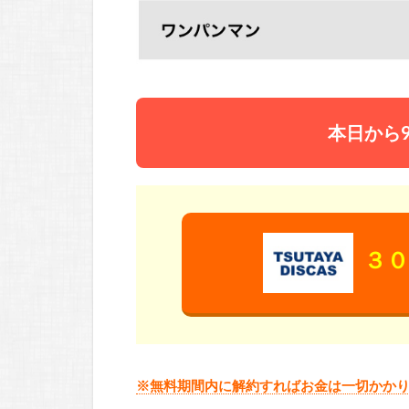
本日から
３０
※無料期間内に解約すればお金は一切かか