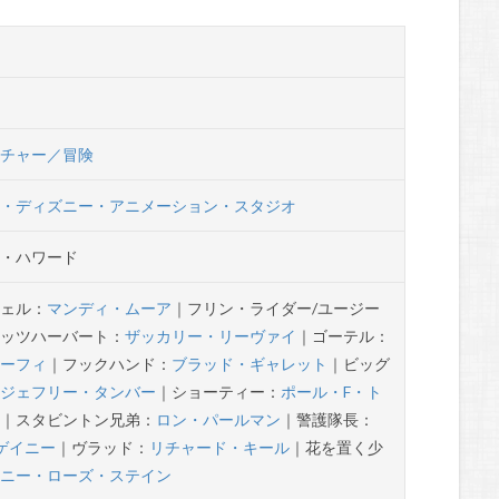
ンチャー／冒険
ト・ディズニー・アニメーション・スタジオ
ン・ハワード
ツェル：
マンディ・ムーア
｜フリン・ライダー/ユージー
ィッツハーバート：
ザッカリー・リーヴァイ
｜ゴーテル：
マーフィ
｜フックハンド：
ブラッド・ギャレット
｜ビッグ
：
ジェフリー・タンバー
｜ショーティー：
ポール・F・ト
ス
｜スタビントン兄弟：
ロン・パールマン
｜警護隊長：
ゲイニー
｜ヴラッド：
リチャード・キール
｜花を置く少
ラニー・ローズ・ステイン