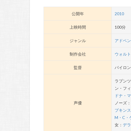
公開年
2010
上映時間
100分
ジャンル
アドベ
制作会社
ウォル
監督
バイロ
ラプン
ン・フ
ドナ・
声優
ノーズ
プキン
M・C・
女：
デ