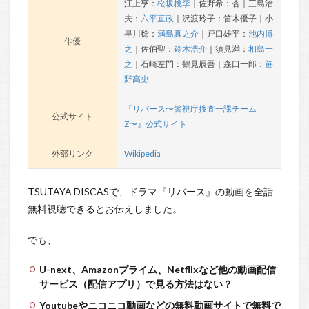
江上亨：
松坂桃李
｜佐野希：杏｜三島治
夫：
六平直政
｜沢渡玲子：笛木優子｜小
早川稔：
満島真之介
｜戸口雄平：
池内博
俳優
之
｜佐伯聖：
鈴木浩介
｜須見満：
相島一
之
｜石崎左門：鶴見辰吾｜森口一郎：
笹
野高史
『リバース〜警視庁捜査一課チーム
公式サイト
Z〜』公式サイト
外部リンク
Wikipedia
TSUTAYA DISCASで、ドラマ『リバース』の動画を全話
無料視聴できるとお伝えしました。
でも、
U-next、Amazonプライム、Netflixなど他の動画配信
サービス（配信アプリ）で見る方法はない？
Youtubeやニコニコ動画などの無料動画サイトで無料で