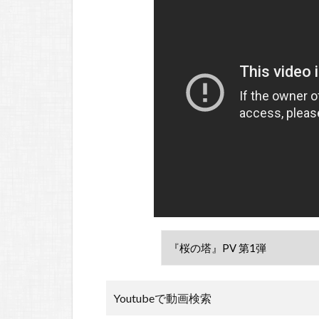
Youtubeで動画検索