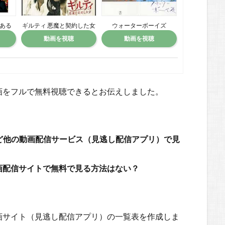
がある
ギルティ 悪魔と契約した女
ウォーターボーイズ
ミッドナイ
動画を視聴
動画を視聴
動画を
動画をフルで無料視聴できるとお伝えしました。
raviなど他の動画配信サービス（見逃し配信アプリ）で見
動画配信サイトで無料で見る方法はない？
画サイト（見逃し配信アプリ）の一覧表を作成しま