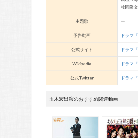
牧園隆
主題歌
ー
予告動画
ドラマ
公式サイト
ドラマ
Wikipedia
ドラマ『桜
公式Twitter
ドラマ『桜
玉木宏出演のおすすめ関連動画