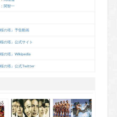
文：
関智一
『桜の塔』予告動画
『桜の塔』公式サイト
の塔』Wikipedia
の塔』公式Twitter