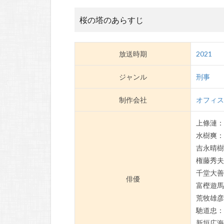
桜の塔のあらすじ
放送時期
2021
ジャンル
刑事
制作会社
オフィ
上條漣
水樹爽
吉永晴
権藤秀
千堂大
俳優
富樫遊
荒牧雄
馳道忠
新垣広