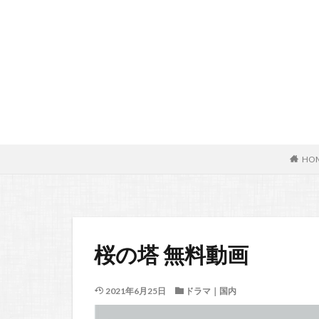
HO
桜の塔 無料動画
2021年6月25日
ドラマ｜国内