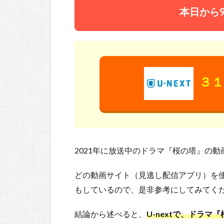
本日から
３１
2021年に放送中のドラマ『桜の塔』の
どの動画サイト（見逃し配信アプリ）を
もしているので、是非参考にしてみてく
結論から述べると、
U-nextで、ドラ