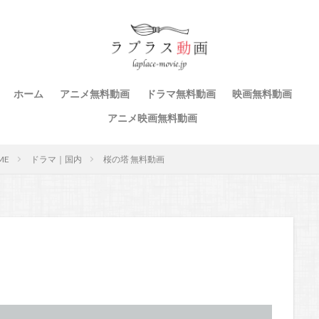
ホーム
アニメ無料動画
ドラマ無料動画
映画無料動画
アニメ映画無料動画
ME
ドラマ｜国内
桜の塔 無料動画