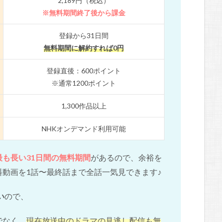
2,189円（税込）
※無料期間終了後から課金
登録から31日間
無料期間に解約すれば0円
登録直後：600ポイント
※通常1200ポイント
1,300作品以上
NHKオンデマンド利用可能
最も長い31日間の無料期間
があるので、余裕を
動画を1話〜最終話まで全話一気見できます♪
い
ので、
でなく、
現在放送中のドラマの見逃し配信も無