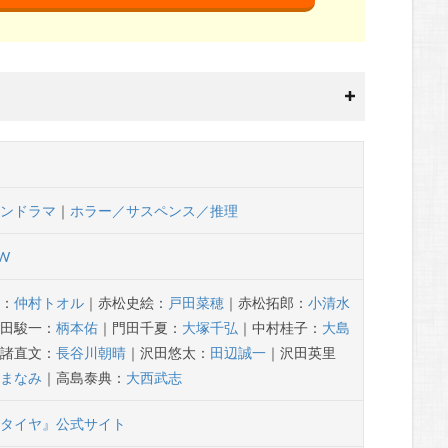
マンドラマ
｜
ホラー／サスペンス／推理
W
郎：
仲村トオル
｜赤松史絵：
戸田菜穂
｜赤松拓郎：
小清水
門田駿一：
柄本佑
｜門田千夏：
大塚千弘
｜中村桂子：
大島
小諸直文：
長谷川朝晴
｜沢田悠太：
田辺誠一
｜沢田英里
上まなみ
｜高島泰典：
大西武志
ぶタイヤ』公式サイト