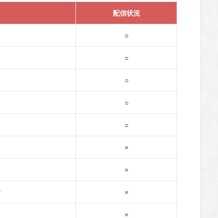
配信状況
○
○
○
○
○
×
×
オ
×
×