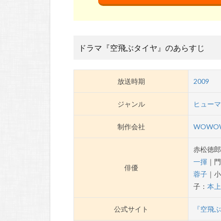
ドラマ『空飛ぶタイヤ』のあらすじ
放送時期
2009
ジャンル
ヒュー
制作会社
WOWO
赤松徳
一揮
｜
俳優
蓉子
｜
子：
本
公式サイト
『空飛