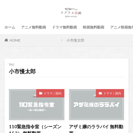
ホーム
アニメ無料動画
ドラマ無料動画
映画無料動画
アニメ映画無
HOME
小市慢太郎
TAG
小市慢太郎
ドラマ｜国内
ドラマ｜国内
110緊急指令室（シーズン
アザミ嬢のララバイ 無料動
1&2） 無料動画
画