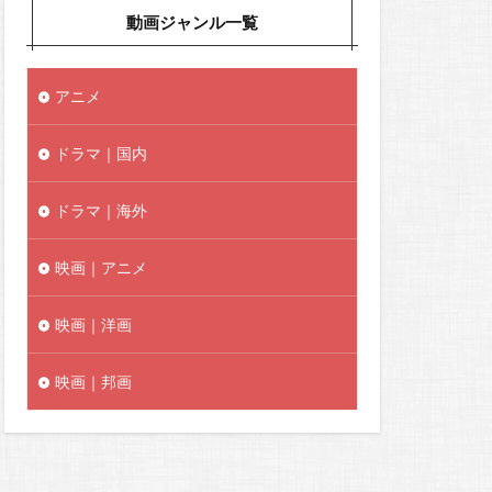
動画ジャンル一覧
アニメ
ドラマ｜国内
ドラマ｜海外
映画｜アニメ
映画｜洋画
映画｜邦画