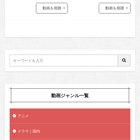
動画を視聴
動画を視聴
動画ジャンル一覧
アニメ
ドラマ｜国内