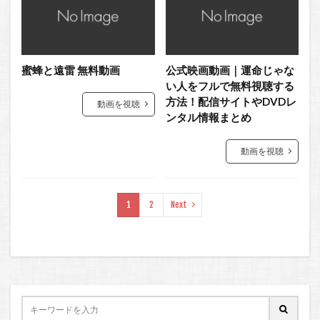
蜜蜂と遠雷 無料動画
公式映画動画｜運命じゃな
い人をフルで無料視聴する
方法！配信サイトやDVDレ
動画を視聴
ンタル情報まとめ
動画を視聴
1
2
Next