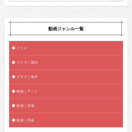
動画ジャンル一覧
アニメ
ドラマ｜国内
ドラマ｜海外
映画｜アニメ
映画｜洋画
映画｜邦画