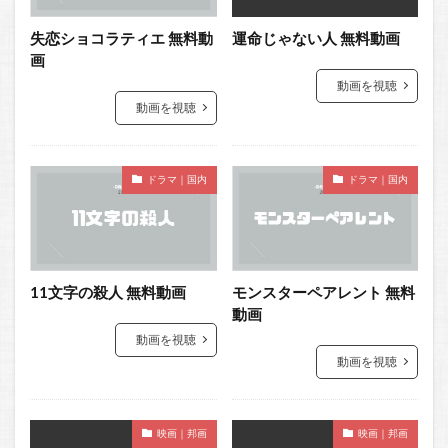
失恋ショコラティエ 無料動
運命じゃない人 無料動画
画
動画を視聴
動画を視聴
ドラマ｜国内
ドラマ｜国内
11文字の殺人 無料動画
モンスターペアレント 無料
動画
動画を視聴
動画を視聴
映画｜邦画
映画｜邦画