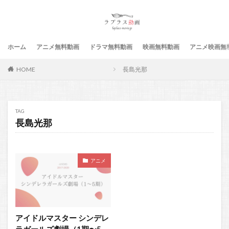
ホーム
アニメ無料動画
ドラマ無料動画
映画無料動画
アニメ映画無
HOME
長島光那
TAG
長島光那
アニメ
アイドルマスター シンデレ
ラガールズ劇場（1期〜5