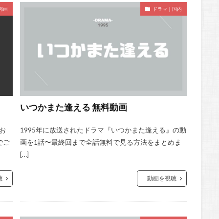
邦画
ドラマ｜国内
いつかまた逢える 無料動画
お
1995年に放送されたドラマ『いつかまた逢える』の動
でご
画を1話〜最終回まで全話無料で見る方法をまとめま
[…]
聴
動画を視聴