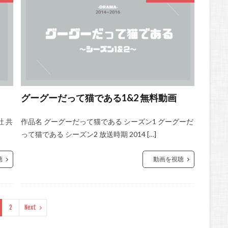
グーグーだって猫である1&2 無料動画
社 共
作品名 グーグーだって猫である シーズン1 グーグーだ
って猫である シーズン2 放送時期 2014 […]
聴
動画を視聴
2
Next