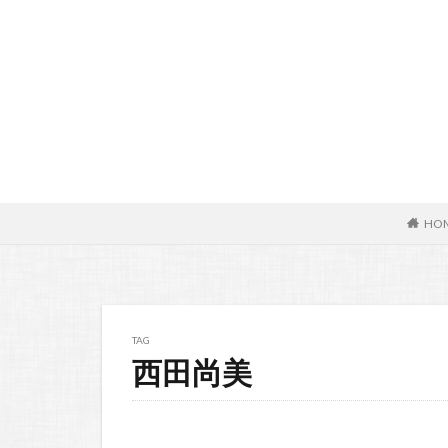
HO
TAG
西田尚美