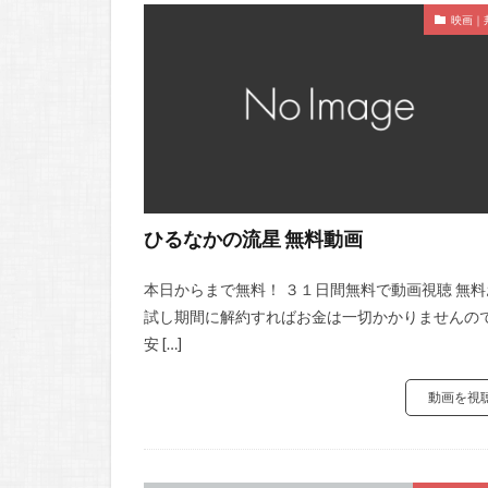
映画｜
ひるなかの流星 無料動画
本日からまで無料！ ３１日間無料で動画視聴 無料
試し期間に解約すればお金は一切かかりませんの
安 […]
動画を視