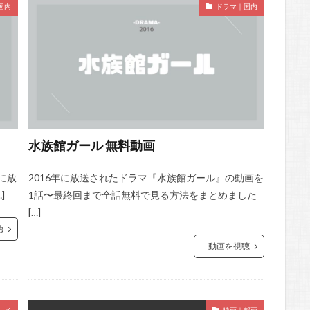
国内
ドラマ｜国内
水族館ガール 無料動画
に放
2016年に放送されたドラマ『水族館ガール』の動画を
]
1話〜最終回まで全話無料で見る方法をまとめました
[…]
聴
動画を視聴
ニメ
映画｜邦画