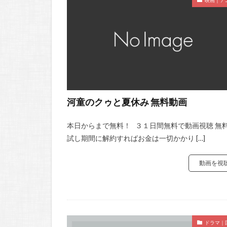
河童のクゥと夏休み 無料動画
本日からまで無料！ ３１日間無料で動画視聴 無
試し期間に解約すればお金は一切かかり […]
動画を視
ドラマ｜