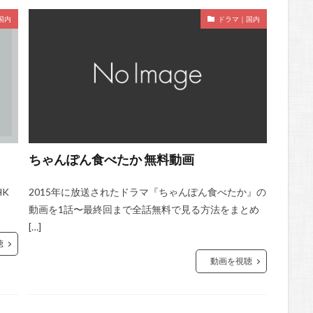
国内
ドラマ｜国内
ちゃんぽん食べたか 無料動画
HK
2015年に放送されたドラマ『ちゃんぽん食べたか』の
動画を1話〜最終回まで全話無料で見る方法をまとめ
[…]
聴
動画を視聴