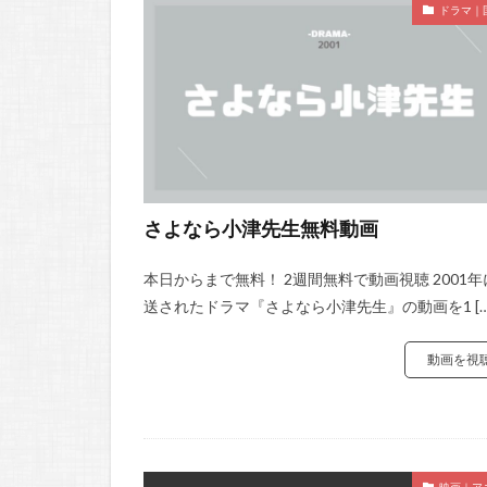
ドラマ｜
さよなら小津先生無料動画
本日からまで無料！ 2週間無料で動画視聴 2001年
送されたドラマ『さよなら小津先生』の動画を1 […
動画を視
映画｜ア