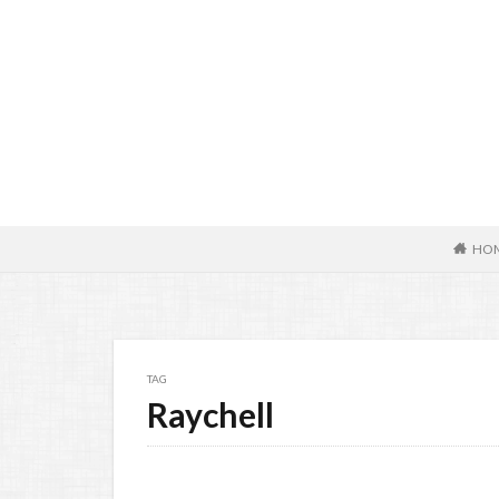
HO
TAG
Raychell