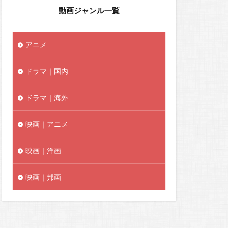
動画ジャンル一覧
アニメ
ドラマ｜国内
ドラマ｜海外
映画｜アニメ
映画｜洋画
映画｜邦画