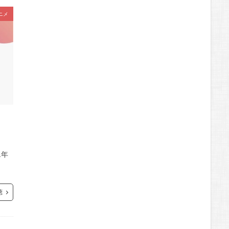
ニメ
1年
聴