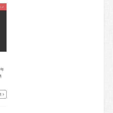
ニメ
9年
無
聴