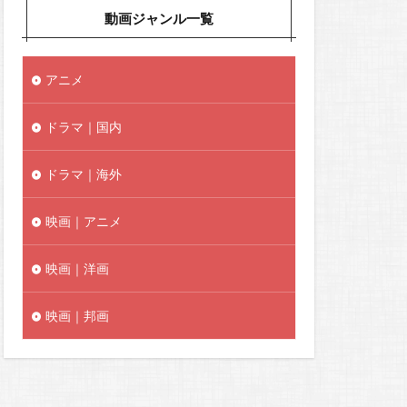
動画ジャンル一覧
アニメ
ドラマ｜国内
ドラマ｜海外
映画｜アニメ
映画｜洋画
映画｜邦画