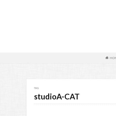
HO
TAG
studioA-CAT