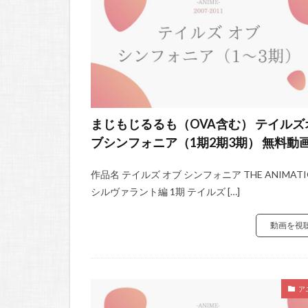
まじもじるるも（OVA含む） テイルズ
ブシンフォニア（1期2期3期） 無料動
作品名 テイルズ オブ シンフォニア THE ANIMATI
シルヴァラント編 1期 テイルズ […]
動画を視
ア