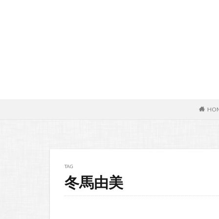
HO
TAG
冬馬由美