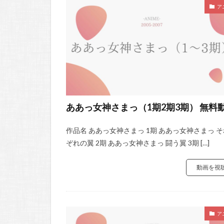
ア
ああっ女神さまっ（1期2期3期） 無料
作品名 ああっ女神さまっ 1期 ああっ女神さまっ そ
ぞれの翼 2期 ああっ女神さまっ 闘う翼 3期 […]
動画を視
ア