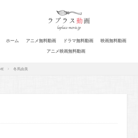
ホーム
アニメ無料動画
ドラマ無料動画
映画無料動画
アニメ映画無料動画
ME
冬馬由美