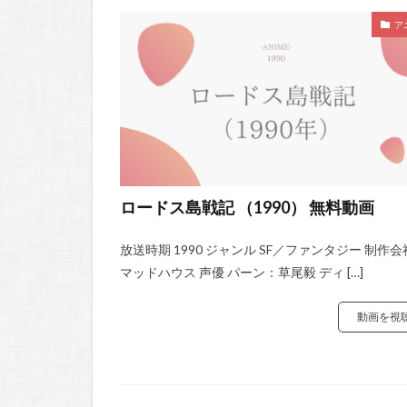
ア
ロードス島戦記 （1990） 無料動画
放送時期 1990 ジャンル SF／ファンタジー 制作会
マッドハウス 声優 パーン：草尾毅 ディ […]
動画を視