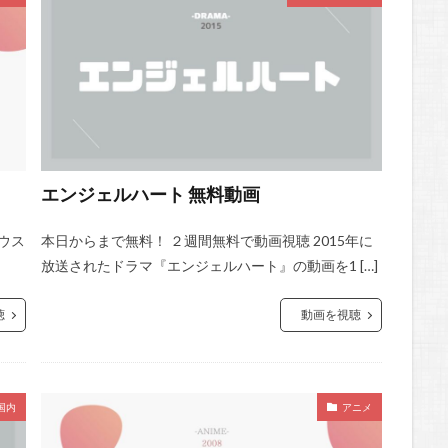
エンジェルハート 無料動画
ハウス
本日からまで無料！ ２週間無料で動画視聴 2015年に
放送されたドラマ『エンジェルハート』の動画を1 […]
聴
動画を視聴
国内
アニメ