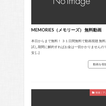
MEMORIES（メモリーズ） 無料動画
本日からまで無料！ ３１日間無料で動画視聴 無料
試し期間に解約すればお金は一切かかりませんの
安 […]
動画を視
映画｜ア