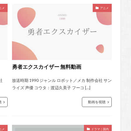
ニメ
アニメ
勇者エクスカイザー 無料動画
社
放送時期 1990 ジャンル ロボット／メカ 制作会社 サン
ライズ 声優 コウタ：渡辺久美子 フーコ […]
聴
動画を視聴
ニメ
ドラマ｜国内