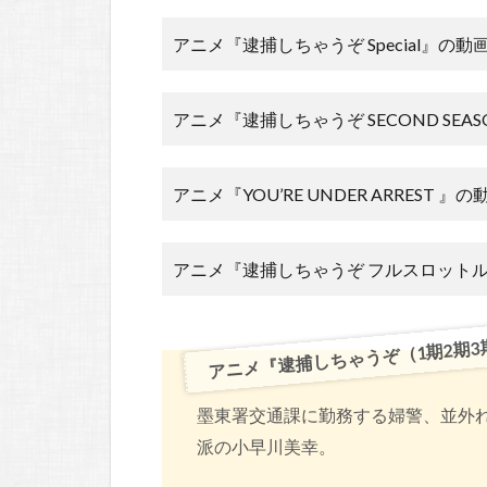
アニメ『逮捕しちゃうぞ Special』の
アニメ『逮捕しちゃうぞ SECOND SE
アニメ『YOU’RE UNDER ARREST 
アニメ『逮捕しちゃうぞ フルスロット
アニメ『逮捕しちゃうぞ（1期2期
墨東署交通課に勤務する婦警、並外
派の小早川美幸。