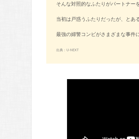
そんな対照的なふたりがパートナー
当初は戸惑うふたりだったが、とあ
最強の婦警コンビがさまざまな事件
出典：U-NEXT