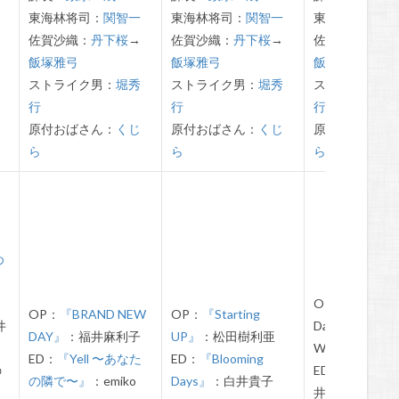
東海林将司：
関智一
東海林将司：
関智一
東海林将司：
佐賀沙織：
丹下桜
→
佐賀沙織：
丹下桜
→
佐賀沙織：
丹
飯塚雅弓
飯塚雅弓
飯塚雅弓
ストライク男：
堀秀
ストライク男：
堀秀
ストライク男
行
行
行
原付おばさん：
くじ
原付おばさん：
くじ
原付おばさん
ら
ら
ら
勇
め
OP：『Special
OP：
『BRAND NEW
OP：
『Starting
井
Day』：Tokyo P
DAY』
：福井麻利子
UP』
：松田樹利亜
Woman Duo
ED：
『Yell 〜あなた
ED：
『Blooming
の
ED：『Promi
の隣で〜』
：emiko
Days』
：白井貴子
井麻利子