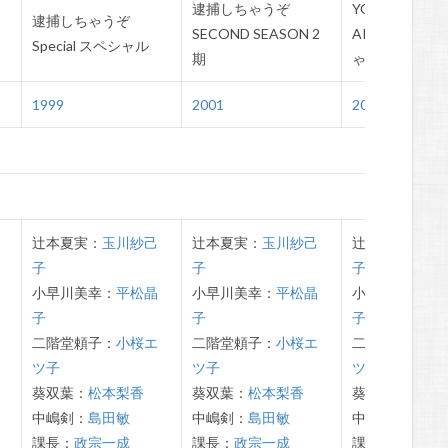
逮捕しちゃうぞ
YOU’RE UNDE
逮捕しちゃうぞ
SECOND SEASON 2
ARREST ～逮
Special スペシャル
期
ゃうぞ～ 特別
1999
2001
2002
辻本夏実：
玉川紗己
辻本夏実：
玉川紗己
辻本夏実：
玉
子
子
子
小早川美幸：
平松晶
小早川美幸：
平松晶
小早川美幸：
子
子
子
二階堂頼子：
小桜エ
二階堂頼子：
小桜エ
二階堂頼子：
ツ子
ツ子
ツ子
葵双葉：
松本梨香
葵双葉：
松本梨香
葵双葉：
松本
中嶋剣：
島田敏
中嶋剣：
島田敏
中嶋剣：
島田
課長：
政宗一成
課長：
政宗一成
課長：
政宗一