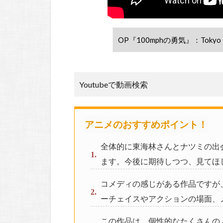
Youtubeで動画検索
アニメのおすすめポイント！
全体的に東海林さんとナツミの出
ます。今後に期待しつつ、見てほ
コメディの感じがある作品ですが
ーチェイスやアクションの場面、
この作品は、個性的なたくさんの