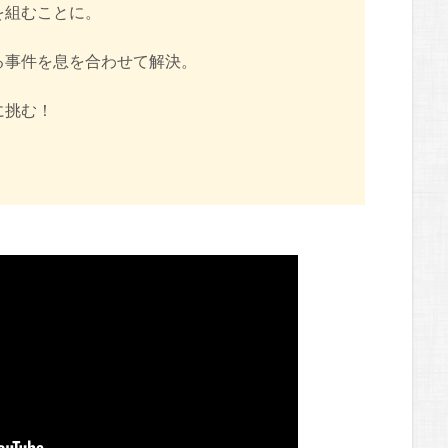
を組むことに。
る事件を息を合わせて解決。
に挑む！