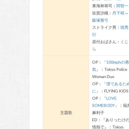
東海林将司：
関智一
佐賀沙織：
丹下桜
→
飯塚雅弓
ストライク男：
堀秀
行
原付おばさん：
くじ
ら
OP：
『100mphの
気』
：Tokyo Police
Woman Duo
OP：
『僕であるた
に』
：FLYING KIDS
OP：
『LOVE
SOMEBODY』
：福
主題歌
麻利子
ED：『ありったけ
情熱で』：Tokyo