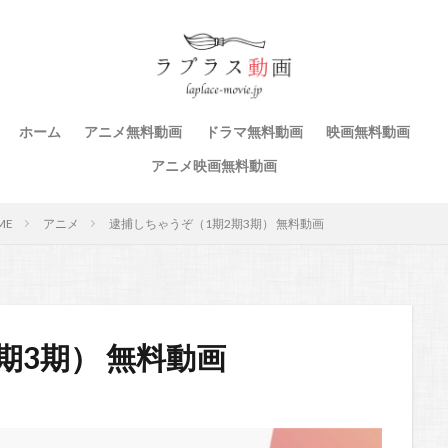
ホーム
アニメ無料動画
ドラマ無料動画
映画無料動画
アニメ映画無料動画
ME
アニメ
逮捕しちゃうぞ（1期2期3期） 無料動画
期3期） 無料動画