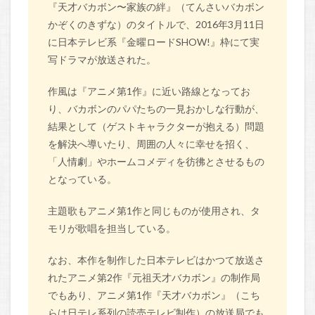
『天才バカボン〜家族の絆』（てんさいバカボン
かぞくのきずな）のタイトルで、2016年3月11日
に日本テレビ系『金曜ロードSHOW!』枠にて実
写ドラマが放送された。
作風は『アニメ第1作』に近い路線となってお
り、バカボンのパパたちの一見おかしな行動が、
結果として（ゲストキャラクターが抱える）問題
を解決へ導いたり、周囲の人々に幸せを招く、
「人情劇」やホームコメディを彷彿とさせるもの
となっている。
主題歌もアニメ第1作と同じものが使用され、タ
モリが歌唱を担当している。
なお、本作を制作した日本テレビはかつて放送さ
れたアニメ第2作『元祖天才バカボン』の制作局
でもあり、アニメ第1作『天才バカボン』（こち
らは日テレ系列の読売テレビ制作）の放送局でも