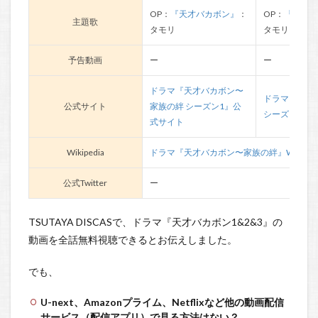
OP：
『天才バカボン』
：
OP：
『天才バ
主題歌
タモリ
タモリ
予告動画
ー
ー
ドラマ『天才バカボン〜
ドラマ『天才
公式サイト
家族の絆 シーズン1』公
シーズン2』
式サイト
Wikipedia
ドラマ『天才バカボン〜家族の絆』Wikipedi
公式Twitter
ー
TSUTAYA DISCASで、ドラマ『天才バカボン1&2&3』の
動画を全話無料視聴できるとお伝えしました。
でも、
U-next、Amazonプライム、Netflixなど他の動画配信
サービス（配信アプリ）で見る方法はない？