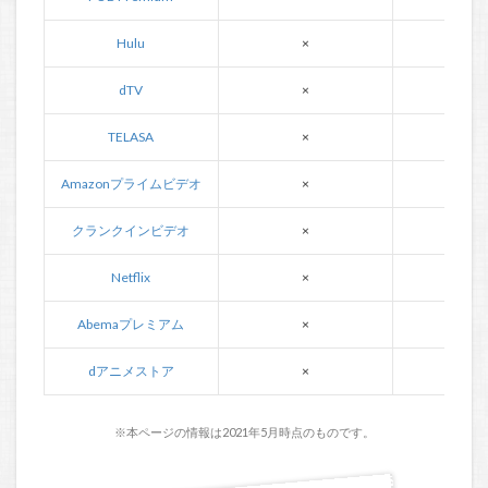
Hulu
×
×
dTV
×
×
TELASA
×
×
Amazonプライムビデオ
×
×
クランクインビデオ
×
×
Netflix
×
×
Abemaプレミアム
×
×
dアニメストア
×
×
※本ページの情報は2021年5月時点のものです。