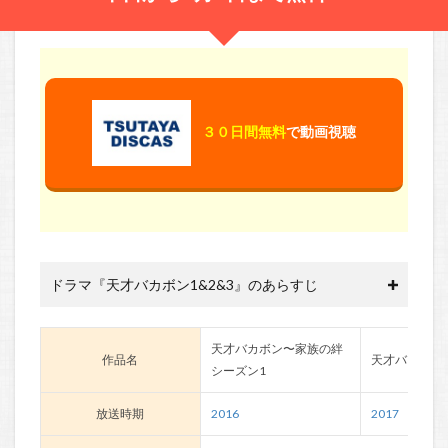
３０日間無料
で動画視聴
ドラマ『天才バカボン1&2&3』のあらすじ
天才バカボン〜家族の絆
作品名
天才バカボン2
シーズン1
放送時期
2016
2017