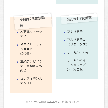
似たおすすめ動画
小日向文世出演動
画
木更津キャッツ
花より男子
アイ
花より男子２
ＭＯＺＵ Ｓｅ
（リターンズ）
ａｓｏｎ２ ～
リーガル・ハイ
幻の翼～
リーガルハイ
連続テレビドラ
２ｎｄシーズ
マ 犬飼さんち
ン 完全版
の犬
コンフィデンス
マンＪＰ
※本ページの情報は2021年5月時点のものです。