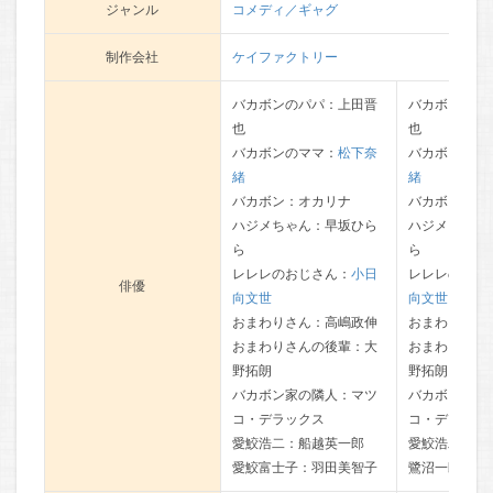
ジャンル
コメディ／ギャグ
制作会社
ケイファクトリー
バカボンのパパ：上田晋
バカボンのパ
也
也
バカボンのママ：
松下奈
バカボンのマ
緒
緒
バカボン：オカリナ
バカボン：オ
ハジメちゃん：早坂ひら
ハジメちゃん
ら
ら
レレレのおじさん：
小日
レレレのおじ
俳優
向文世
向文世
おまわりさん：高嶋政伸
おまわりさん
おまわりさんの後輩：大
おまわりさん
野拓朗
野拓朗
バカボン家の隣人：マツ
バカボン家の
コ・デラックス
コ・デラック
愛鮫浩二：船越英一郎
愛鮫浩二：船
愛鮫富士子：羽田美智子
鷺沼一郎：
寺