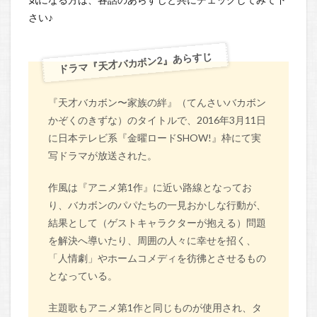
さい♪
ドラマ『天才バカボン2』あらすじ
『天才バカボン〜家族の絆』（てんさいバカボン
かぞくのきずな）のタイトルで、2016年3月11日
に日本テレビ系『金曜ロードSHOW!』枠にて実
写ドラマが放送された。
作風は『アニメ第1作』に近い路線となってお
り、バカボンのパパたちの一見おかしな行動が、
結果として（ゲストキャラクターが抱える）問題
を解決へ導いたり、周囲の人々に幸せを招く、
「人情劇」やホームコメディを彷彿とさせるもの
となっている。
主題歌もアニメ第1作と同じものが使用され、タ