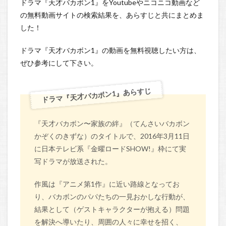
ドラマ『天才バカボン1』をYoutubeやニコニコ動画など
の無料動画サイトの検索結果を、あらすじと共にまとめま
した！
ドラマ『天才バカボン1』の動画を無料視聴したい方は、
ぜひ参考にして下さい。
ドラマ『天才バカボン1』あらすじ
『天才バカボン〜家族の絆』（てんさいバカボン
かぞくのきずな）のタイトルで、2016年3月11日
に日本テレビ系『金曜ロードSHOW!』枠にて実
写ドラマが放送された。
作風は『アニメ第1作』に近い路線となってお
り、バカボンのパパたちの一見おかしな行動が、
結果として（ゲストキャラクターが抱える）問題
を解決へ導いたり、周囲の人々に幸せを招く、