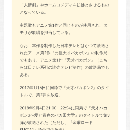
「人情劇」やホームコメディを彷彿とさせるもの
となっている。
主題歌もアニメ第1作と同じものが使用され、タ
モリが歌唱を担当している。
なお、本作を制作した日本テレビはかつて放送さ
れたアニメ第2作『元祖天才バカボン』の制作局
でもあり、アニメ第1作『天才バカボン』（こち
らは日テレ系列の読売テレビ制作）の放送局でも
ある。
2017年1月6日に同枠で『天才バカボン2』のタイ
トルで、第2弾を放送。
2018年5月4日21:00 – 22:54に同局で『天才バカ
ボン3〜愛と青春のバカ田大学』のタイトルで第3
弾が放送された（ただし、『金曜ロード
SHOW!』枠外での放送）。