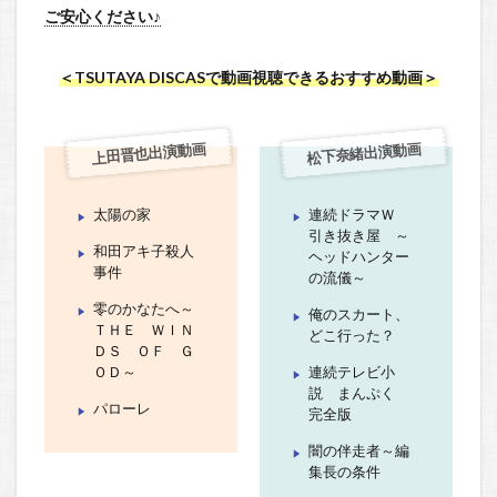
ご安心ください♪
＜TSUTAYA DISCASで動画視聴できるおすすめ動画＞
上田晋也出演動画
松下奈緒出演動画
太陽の家
連続ドラマＷ
引き抜き屋 ～
和田アキ子殺人
ヘッドハンター
事件
の流儀～
零のかなたへ～
俺のスカート、
ＴＨＥ ＷＩＮ
どこ行った？
ＤＳ ＯＦ Ｇ
ＯＤ～
連続テレビ小
説 まんぷく
パローレ
完全版
闇の伴走者～編
集長の条件