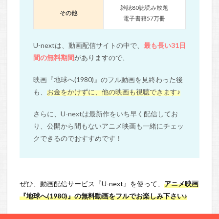
雑誌80誌読み放題
その他
電子書籍57万冊
U-nextは、動画配信サイトの中で、
最も長い31日
間の無料期間
がありますので、
映画『地球へ(1980)』のフル動画を見終わった後
も、
お金をかけずに、他の映画も視聴できます♪
さらに、U-nextは最新作をいち早く配信してお
り、公開から間もないアニメ映画も一緒にチェッ
クできるのでおすすめです！
ぜひ、動画配信サービス『U-next』を使って、
アニメ映画
『地球へ(1980)』の無料動画をフルでお楽しみ下さい♪