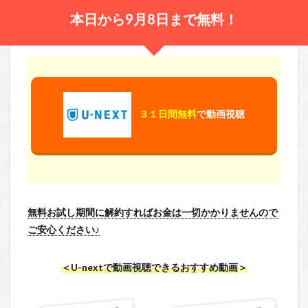
本日から9月8日まで無料！
３１日間無料
で動画視聴
無料お試し期間に解約すればお金は一切かかりませんので
ご安心ください♪
＜U-nextで動画視聴できるおすすめ動画＞