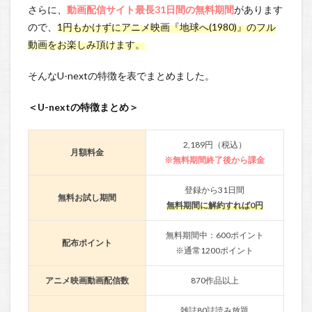
さらに、
動画配信サイト最長31日間の無料期間
があります
ので、
1円もかけずにアニメ映画『地球へ(1980)』のフル
動画をお楽しみ頂けます。
そんなU-nextの特徴を表でまとめました。
＜U-nextの特徴まとめ＞
2,189円（税込）
月額料金
※無料期間終了後から課金
登録から31日間
無料お試し期間
無料期間に解約すれば0円
無料期間中：600ポイント
配布ポイント
※通常1200ポイント
アニメ映画動画配信数
870作品以上
雑誌80誌読み放題