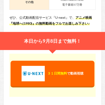
その他
電子書籍57万冊
ぜひ、公式動画配信サービス『U-next』で、
アニメ映画
『地球へ(1980)』の無料動画をフルでお楽しみ下さい♪
本日から9月8日まで無料！
３１日間無料
で動画視聴