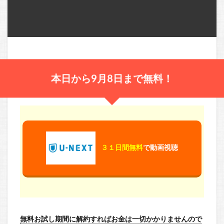
本日から9月8日まで無料！
３１日間無料
で動画視聴
無料お試し期間に解約すればお金は一切かかりませんので