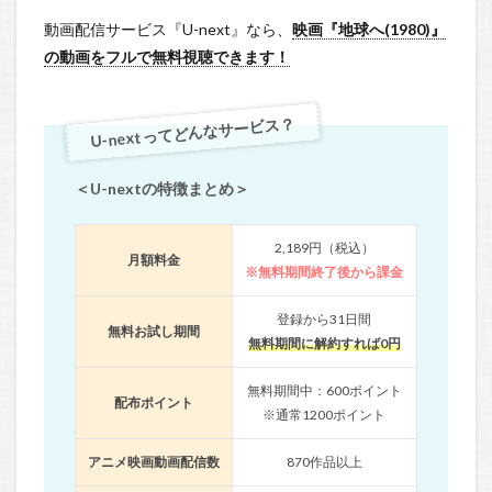
動画配信サービス『U-next』なら、
映画『地球へ(1980)』
の動画をフルで無料視聴できます！
U-nextってどんなサービス？
＜U-nextの特徴まとめ＞
2,189円（税込）
月額料金
※無料期間終了後から課金
登録から31日間
無料お試し期間
無料期間に解約すれば0円
無料期間中：600ポイント
配布ポイント
※通常1200ポイント
アニメ映画動画配信数
870作品以上