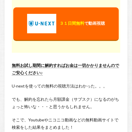
３１日間無料
で動画視聴
無料お試し期間に解約すればお金は一切かかりませんので
ご安心ください♪
U-nextを使っての無料の視聴方法はわかった。。。
でも、解約を忘れたら月額課金（サブスク）になるのがち
ょっと怖いな・・・と思うかもしれません。
そこで、Youtubeやニコニコ動画などの無料動画サイトで
検索をした結果をまとめました！