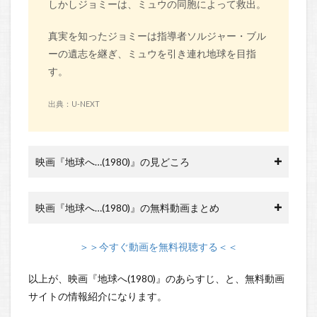
しかしジョミーは、ミュウの同胞によって救出。
真実を知ったジョミーは指導者ソルジャー・ブル
ーの遺志を継ぎ、ミュウを引き連れ地球を目指
す。
出典：U-NEXT
映画『地球へ…(1980)』の見どころ
映画『地球へ…(1980)』の無料動画まとめ
＞＞今すぐ動画を無料視聴する＜＜
以上が、映画『地球へ(1980)』のあらすじ、と、無料動画
サイトの情報紹介になります。