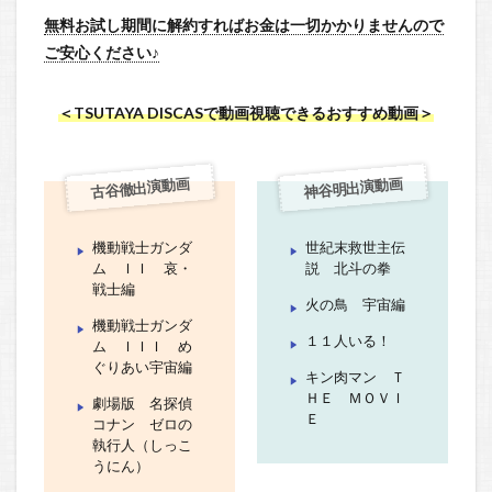
無料お試し期間に解約すればお金は一切かかりませんので
ご安心ください♪
＜TSUTAYA DISCASで動画視聴できるおすすめ動画＞
古谷徹出演動画
神谷明出演動画
機動戦士ガンダ
世紀末救世主伝
ム ＩＩ 哀・
説 北斗の拳
戦士編
火の鳥 宇宙編
機動戦士ガンダ
１１人いる！
ム ＩＩＩ め
ぐりあい宇宙編
キン肉マン Ｔ
ＨＥ ＭＯＶＩ
劇場版 名探偵
Ｅ
コナン ゼロの
執行人（しっこ
うにん）