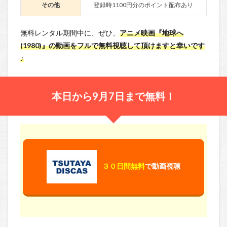
その他
登録時1100円分のポイント配布あり
無料レンタル期間中に、ぜひ、
アニメ映画『地球へ
(1980)』の動画をフルで無料視聴して頂けますと幸いです
♪
本日から9月7日まで無料！
３０日間無料
で動画視聴