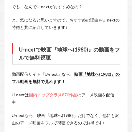
でも、なんでU-nextがおすすめなの？
と、気になると思いますので、おすすめの理由をU-nextの
特徴と共に紹介していきます♪
U-nextで映画『地球へ(1980)』の動画をフ
ルで無料視聴
動画配信サイト『U-next』なら、
映画『地球へ(1980)』の
フル動画を無料で見れます！
U-nextは
国内トップクラス870作品
のアニメ映画を配信
中！
U-nextなら、映画『地球へ(1980)』だけでなく、他にも沢
山のアニメ映画をフルで視聴できるのでお得です♪