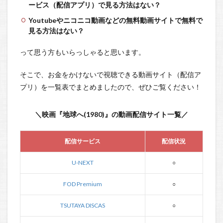
ービス（配信アプリ）で見る方法はない？
Youtubeやニコニコ動画などの無料動画サイトで無料で
見る方法はない？
って思う方もいらっしゃると思います。
そこで、お金をかけないで視聴できる動画サイト（配信ア
プリ）を一覧表でまとめましたので、ぜひご覧ください！
＼映画『地球へ(1980)』の動画配信サイト一覧／
配信サービス
配信状況
U-NEXT
○
FOD Premium
○
TSUTAYA DISCAS
○