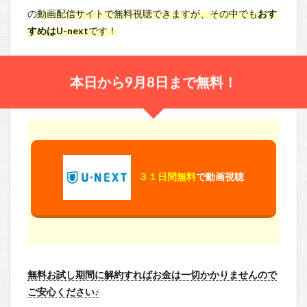
の
動画配信サイトで無料視聴できますが、その中でも
おす
すめはU-next
です！
本日から9月8日まで無料！
３１日間無料
で動画視聴
無料お試し期間に解約すればお金は一切かかりませんので
ご安心ください♪