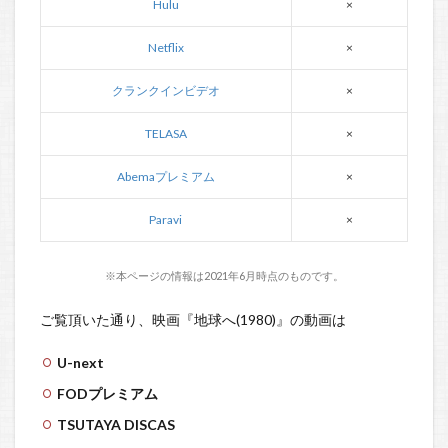
Hulu
×
Netflix
×
クランクインビデオ
×
TELASA
×
Abemaプレミアム
×
Paravi
×
※本ページの情報は2021年6月時点のものです。
ご覧頂いた通り、映画『地球へ(1980)』の動画は
U-next
FODプレミアム
TSUTAYA DISCAS