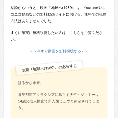
結論からいうと、映画『地球へ(1980)』は、Youtubeやニ
コニコ動画などの無料動画サイトにおける、無料での視聴
方法はありませんでした。
すぐに確実に無料視聴したい方は、こちらをご覧くださ
い。
＞＞今すぐ動画を無料視聴する＜＜
映画『地球へ(1980)』のあらすじ
はるかな未来。
育英都市アタラクシアに暮らす少年・ジョミーは
14歳の成人検査で新人類ミュウと判定されてしま
う。