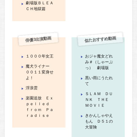
劇場版ＢＬＥＡ
ＣＨ地獄篇
似たおすすめ動画
俳優3出演動画
１０００年女王
おジャ魔女どれ
み＃（しゃーぷ
魔犬ライナー
っ） 劇場版
００１１変身せ
よ！
黒い雨にうたれ
て
浮浪雲
ＳＬＡＭ ＤＵ
楽園追放 Ｅｘ
ＮＫ ＴＨＥ
ｐｅｌｌｅｄ
ＭＯＶＩＥ
ｆｒｏｍ Ｐａ
ｒａｄｉｓｅ
きかんしゃやえ
もん Ｄ５１の
大冒険