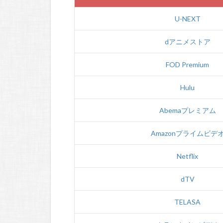
U-NEXT
dアニメストア
FOD Premium
Hulu
Abemaプレミアム
Amazonプライムビデ
Netflix
dTV
TELASA