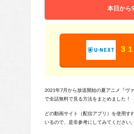
本日から
３１
2021年7月から放送開始の夏アニメ『
で全話無料で見る方法をまとめました！
どの動画サイト（配信アプリ）を使用す
いるので、是非参考にしてみてください