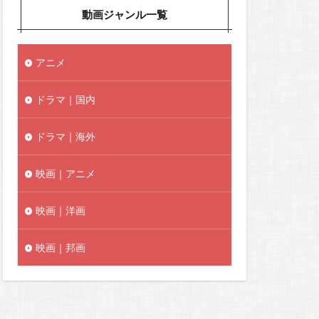
動画ジャンル一覧
アニメ
ドラマ｜国内
ドラマ｜海外
映画｜アニメ
映画｜洋画
映画｜邦画