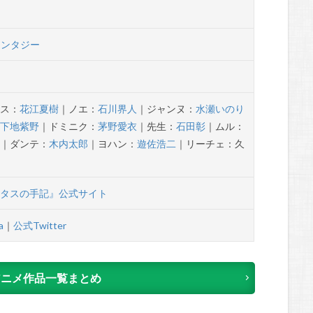
ァンタジー
タス：
花江夏樹
｜ノエ：
石川界人
｜ジャンヌ：
水瀬いのり
：
下地紫野
｜ドミニク：
茅野愛衣
｜先生：
石田彰
｜ムル：
侑｜ダンテ：
木内太郎
｜ヨハン：
遊佐浩二
｜リーチェ：久
ニタスの手記』公式サイト
a
｜
公式Twitter
アニメ作品一覧まとめ