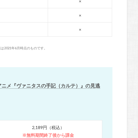
×
×
×
は2021年6月時点のものです。
アニメ『ヴァニタスの手記（カルテ）』の見逃
2,189円（税込）
※無料期間終了後から課金