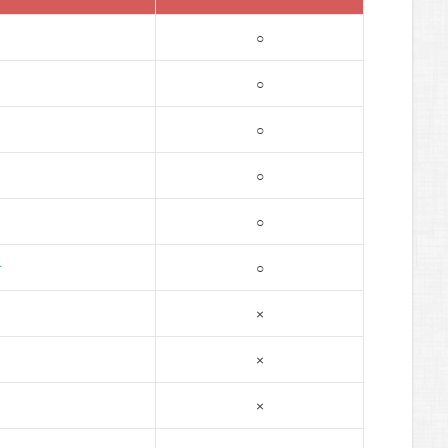
○
○
○
○
○
オ
○
×
×
×