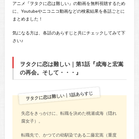
アニメ『ヲタクに恋は難しい』の動画を無料視聴するため
に、Youtubeやニコニコ動画などの検索結果を各話ごとに
まとめました！
気になる方は、各話のあらすじと共にチェックしてみて下
さい♪
ヲタクに恋は難しい｜第1話『成海と宏嵩
の再会。そして・・・』
ヲタクに恋は難しい｜1話あらすじ
失恋をきっかけに、転職を決めた桃瀬成海（隠れ
腐女子）。
転職先で、かつての幼馴染である二藤宏嵩（重度