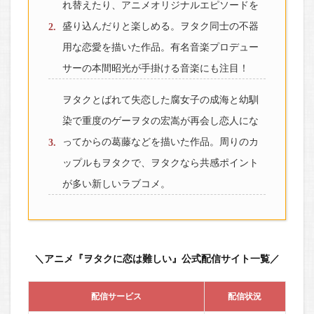
れ替えたり、アニメオリジナルエピソードを
盛り込んだりと楽しめる。ヲタク同士の不器
用な恋愛を描いた作品。有名音楽プロデュー
サーの本間昭光が手掛ける音楽にも注目！
ヲタクとばれて失恋した腐女子の成海と幼馴
染で重度のゲーヲタの宏嵩が再会し恋人にな
ってからの葛藤などを描いた作品。周りのカ
ップルもヲタクで、ヲタクなら共感ポイント
が多い新しいラブコメ。
＼アニメ『ヲタクに恋は難しい』公式配信サイト一覧／
配信サービス
配信状況