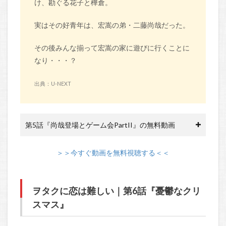
け、勘ぐる花子と樺倉。
実はその好青年は、宏嵩の弟・二藤尚哉だった。
その後みんな揃って宏嵩の家に遊びに行くことに
なり・・・？
出典：U-NEXT
第5話『尚哉登場とゲーム会PartII』の無料動画
＞＞今すぐ動画を無料視聴する＜＜
ヲタクに恋は難しい｜第6話『憂鬱なクリ
スマス』