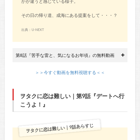
かが違うと感じている様子。
その日の帰り道、成海にある提案をして・・・？
出典：U-NEXT
第8話『苦手な雷と、気になるお年頃』の無料動画
＞＞今すぐ動画を無料視聴する＜＜
ヲタクに恋は難しい｜第9話『デートへ行
こうよ！』
ヲタクに恋は難しい｜9話あらすじ