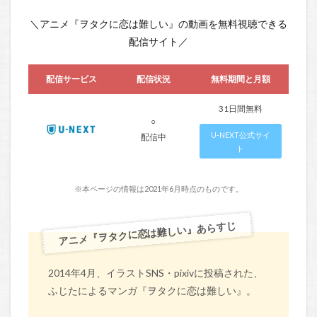
＼アニメ『ヲタクに恋は難しい』の動画を無料視聴できる
配信サイト／
配信サービス
配信状況
無料期間と月額
31日間無料
○
U-NEXT公式サイ
配信中
ト
※本ページの情報は2021年6月時点のものです。
アニメ『ヲタクに恋は難しい』あらすじ
2014年4月、イラストSNS・pixivに投稿された、
ふじたによるマンガ『ヲタクに恋は難しい』。