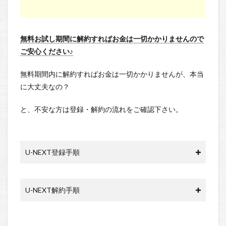
無料お試し期間に解約すればお金は一切かかりませんので
ご安心ください♪
無料期間内に解約すればお金は一切かかりませんが、本当
に大丈夫なの？
と、不安な方は登録・解約の流れをご確認下さい。
U-NEXT登録手順
U-NEXT解約手順