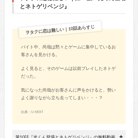
とネトゲリベンジ』
ヲタクに恋は難しい｜10話あらすじ
バイト中、尚哉は黙々とゲームに集中しているお
客さんを見かける。
よく見ると、そのゲームは以前プレイしたネトゲ
だった。
気になった尚哉がお客さんに声をかけると、勢い
よく謝りながら立ち去ってしまい・・・？
出典：U-NEXT
第10話『光くん登場とネトゲリベンジ』の無料動画