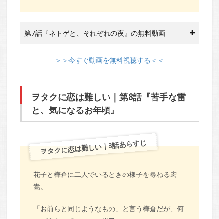
第7話『ネトゲと、それぞれの夜』の無料動画
＞＞今すぐ動画を無料視聴する＜＜
ヲタクに恋は難しい｜第8話『苦手な雷
と、気になるお年頃』
ヲタクに恋は難しい｜8話あらすじ
花子と樺倉に二人でいるときの様子を尋ねる宏
嵩。
「お前らと同じようなもの」と言う樺倉だが、何