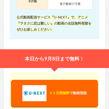
その他
電子書籍57万冊
公式動画配信サービス『U-NEXT』で、アニメ
『ヲタクに恋は難しい』の動画の全話無料視聴を
ぜひお楽しみください♪
本日から9月8日まで無料！
３１日間無料
で動画視聴