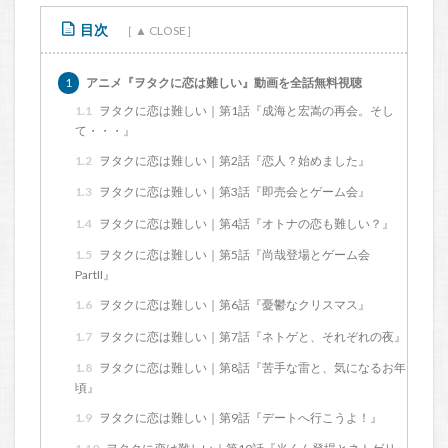
目次
1
アニメ『ヲタクに恋は難しい』動画を全話無料視聴
1.1
ヲタクに恋は難しい｜第1話『成海と宏嵩の再会。そし
て・・・』
1.2
ヲタクに恋は難しい｜第2話『恋人？始めました』
1.3
ヲタクに恋は難しい｜第3話『即売会とゲーム会』
1.4
ヲタクに恋は難しい｜第4話『オトナの恋も難しい？』
1.5
ヲタクに恋は難しい｜第5話『尚哉登場とゲーム会
PartII』
1.6
ヲタクに恋は難しい｜第6話『憂鬱なクリスマス』
1.7
ヲタクに恋は難しい｜第7話『ネトゲと、それぞれの夜』
1.8
ヲタクに恋は難しい｜第8話『苦手な雷と、気になるお年
頃』
1.9
ヲタクに恋は難しい｜第9話『デートへ行こうよ！』