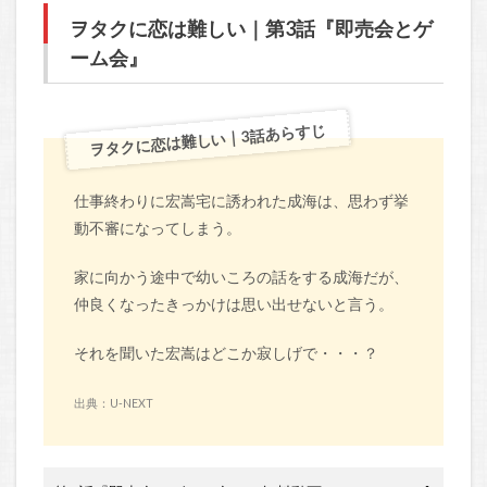
ヲタクに恋は難しい｜第3話『即売会とゲ
ーム会』
ヲタクに恋は難しい｜3話あらすじ
仕事終わりに宏嵩宅に誘われた成海は、思わず挙
動不審になってしまう。
家に向かう途中で幼いころの話をする成海だが、
仲良くなったきっかけは思い出せないと言う。
それを聞いた宏嵩はどこか寂しげで・・・？
出典：U-NEXT