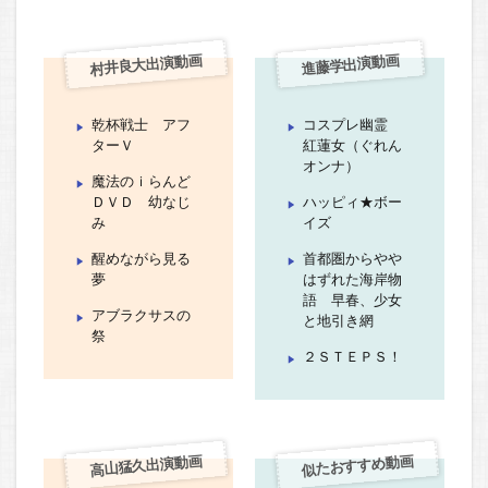
村井良大出演動画
進藤学出演動画
乾杯戦士 アフ
コスプレ幽霊
ターＶ
紅蓮女（ぐれん
オンナ）
魔法のｉらんど
ＤＶＤ 幼なじ
ハッピィ★ボー
み
イズ
醒めながら見る
首都圏からやや
夢
はずれた海岸物
語 早春、少女
アブラクサスの
と地引き網
祭
２ＳＴＥＰＳ！
高山猛久出演動画
似たおすすめ動画