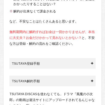
かかったりすることはない？
解約が出来なくて課金される
など、不安なことはたくさんあると思います。
無料期間内に解約すればお金は一切かかりませんが、本当
に大丈夫？お金だけかかって見れないとかない？
と、不安
な方は登録・解約の流れをご確認ください。
TSUTAYA登録手順
TSUTAYA解約手順
TSUTAYA DISCASを使わなくても、ドラマ『風魔の小次
郎』の動画は違法サイトにアップロードされてるんじゃな