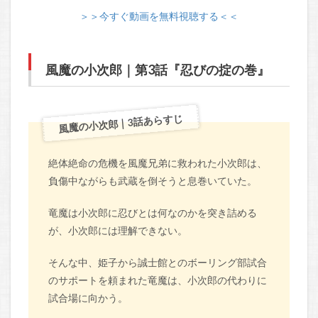
＞＞今すぐ動画を無料視聴する＜＜
風魔の小次郎｜第3話『忍びの掟の巻』
風魔の小次郎｜3話あらすじ
絶体絶命の危機を風魔兄弟に救われた小次郎は、
負傷中ながらも武蔵を倒そうと息巻いていた。
竜魔は小次郎に忍びとは何なのかを突き詰める
が、小次郎には理解できない。
そんな中、姫子から誠士館とのボーリング部試合
のサポートを頼まれた竜魔は、小次郎の代わりに
試合場に向かう。