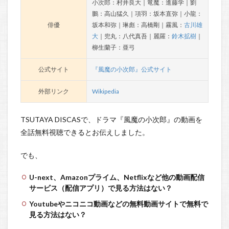
小次郎：村井良大｜竜魔：進藤学｜劉
鵬：高山猛久｜項羽：坂本直弥｜小龍：
俳優
坂本和弥｜琳彪：高橋剛｜霧風：
古川雄
大
｜兜丸：八代真吾｜麗羅：
鈴木拡樹
｜
柳生蘭子：亜弓
公式サイト
『風魔の小次郎』公式サイト
外部リンク
Wikipedia
TSUTAYA DISCASで、ドラマ『風魔の小次郎』の動画を
全話無料視聴できるとお伝えしました。
でも、
U-next、Amazonプライム、Netflixなど他の動画配信
サービス（配信アプリ）で見る方法はない？
Youtubeやニコニコ動画などの無料動画サイトで無料で
見る方法はない？