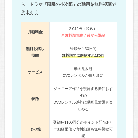
ら、
ドラマ『風魔の小次郎』の動画を無料視聴で
きます！
2,052円（税込）
月額料金
※無料期間終了後から課金
無料お試し
登録から30日間
期間
無料期間に解約すれば0円
動画見放題
サービス
DVDレンタルが借り放題
ジャニーズ作品を視聴する際におす
すめ
特徴
DVDレンタル以外に動画見放題も楽
しめる
登録時1100円分のポイント配布あり
その他
※動画配信で有料動画も無料視聴可
能