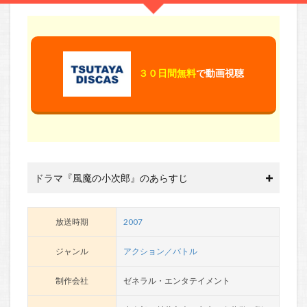
３０日間無料
で動画視聴
ドラマ『風魔の小次郎』のあらすじ
放送時期
2007
ジャンル
アクション／バトル
制作会社
ゼネラル・エンタテイメント