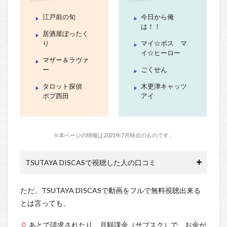
江戸前の旬
今日から俺
は！！
居酒屋ぼったく
り
マイ☆ボス マ
イ☆ヒーロー
マザー＆ラヴァ
ー
ごくせん
タロット探偵
木更津キャッツ
ボブ西田
アイ
※本ページの情報は2021年7月時点のものです。
TSUTAYA DISCASで視聴した人の口コミ
ただ、TSUTAYA DISCASで動画をフルで無料視聴出来る
とは言っても、
あとで請求されたり、月額課金（サブスク）で、お金が