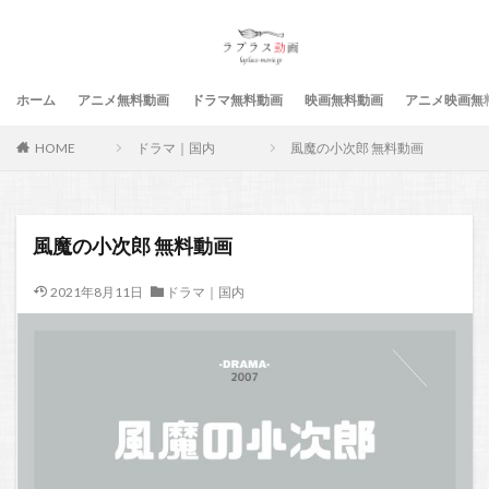
ホーム
アニメ無料動画
ドラマ無料動画
映画無料動画
アニメ映画無
HOME
ドラマ｜国内
風魔の小次郎 無料動画
風魔の小次郎 無料動画
2021年8月11日
ドラマ｜国内