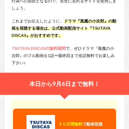
行為への加担となるので、安全に見れるサイトを使用しま
しょう。
これまでお伝えしたように、
ドラマ『風魔の小次郎』の動
画を視聴する場合は、公式動画配信サイト『TSUTAYA
DISCAS』がおすすめです。
TSUTAYA DISCASの無料期間
で、ぜひドラマ『風魔の小
次郎』のフル動画を1話〜最終回まで全話無料でお楽しみ
下さい♪
本日から9月6日まで無料！
３０日間無料
で動画視聴