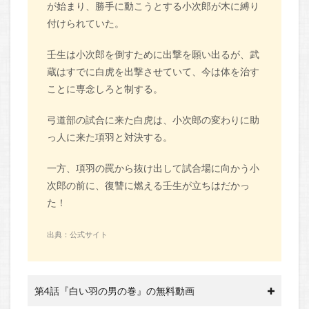
が始まり、勝手に動こうとする小次郎が木に縛り
付けられていた。
壬生は小次郎を倒すために出撃を願い出るが、武
蔵はすでに白虎を出撃させていて、今は体を治す
ことに専念しろと制する。
弓道部の試合に来た白虎は、小次郎の変わりに助
っ人に来た項羽と対決する。
一方、項羽の罠から抜け出して試合場に向かう小
次郎の前に、復讐に燃える壬生が立ちはだかっ
た！
出典：公式サイト
第4話『白い羽の男の巻』の無料動画