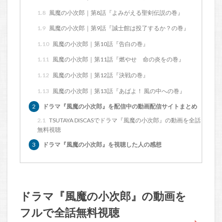
1.8
風魔の小次郎｜第8話『よみがえる聖剣伝説の巻』
1.9
風魔の小次郎｜第9話『誠士館は投了するか？の巻』
1.10
風魔の小次郎｜第10話『告白の巻』
1.11
風魔の小次郎｜第11話『燃やせ 命の炎をの巻』
1.12
風魔の小次郎｜第12話『決戦の巻』
1.13
風魔の小次郎｜第13話『あばよ！ 風の中への巻』
2
ドラマ『風魔の小次郎』を配信中の動画配信サイトまとめ
2.1
TSUTAYA DISCASでドラマ『風魔の小次郎』の動画を全話
無料視聴
3
ドラマ『風魔の小次郎』を視聴した人の感想
ドラマ『風魔の小次郎』の動画を
フルで全話無料視聴