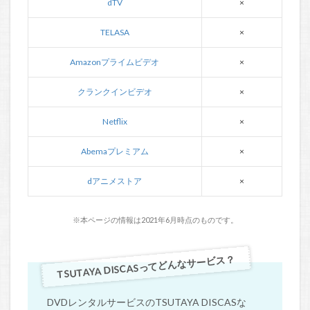
dTV
×
TELASA
×
Amazonプライムビデオ
×
クランクインビデオ
×
Netflix
×
Abemaプレミアム
×
dアニメストア
×
※本ページの情報は2021年6月時点のものです。
TSUTAYA DISCASってどんなサービス？
DVDレンタルサービスのTSUTAYA DISCASな