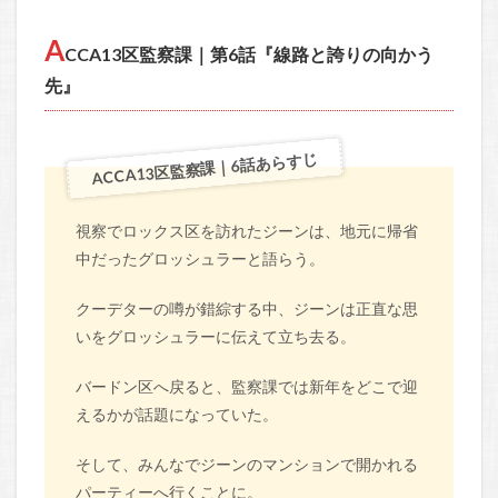
A
CCA13区監察課｜第6話『線路と誇りの向かう
先』
ACCA13区監察課｜6話あらすじ
視察でロックス区を訪れたジーンは、地元に帰省
中だったグロッシュラーと語らう。
クーデターの噂が錯綜する中、ジーンは正直な思
いをグロッシュラーに伝えて立ち去る。
バードン区へ戻ると、監察課では新年をどこで迎
えるかが話題になっていた。
そして、みんなでジーンのマンションで開かれる
パーティーへ行くことに。