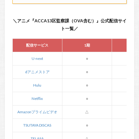
＼アニメ『ACCA13区監察課（OVA含む）』公式配信サイ
ト一覧／
配信サービス
1期
Rega
U-next
○
○
dアニメストア
○
○
Hulu
○
○
Netflix
○
○
Amazonプライムビデオ
△
○
TSUTAYA DISCAS
○
×
TELASA
△
△