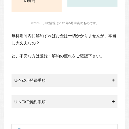
の審判
※本ページの情報は2021年6月時点のものです。
無料期間内に解約すればお金は一切かかりませんが、本当
に大丈夫なの？
と、不安な方は登録・解約の流れをご確認下さい。
U-NEXT登録手順
U-NEXT解約手順