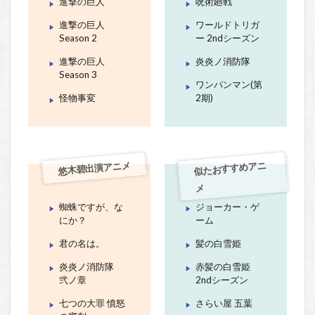
進撃の巨人
呪術廻戦
進撃の巨人
ワールドトリガ
Season 2
ー 2ndシーズン
進撃の巨人
炎炎ノ消防隊
Season 3
ワンパンマン(第
怪物事変
2期)
悠木碧出演アニメ
似たおすすめアニ
メ
蜘蛛ですが、な
ジョーカー・ゲ
にか？
ーム
君の名は。
髪の白雪姫
炎炎ノ消防隊
赤髪の白雪姫
弐ノ章
2ndシーズン
七つの大罪 憤怒
さらい屋 五葉