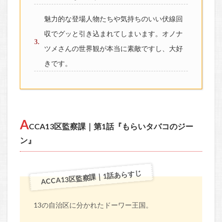
魅力的な登場人物たちや気持ちのいい伏線回
収でグッと引き込まれてしまいます。オノナ
ツメさんの世界観が本当に素敵ですし、大好
きです。
A
CCA13区監察課｜第1話『もらいタバコのジー
ン』
ACCA13区監察課｜1話あらすじ
13の自治区に分かれたドーワー王国。