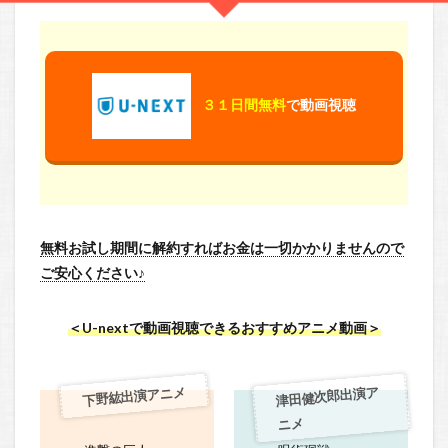
３１日間無料
で動画視聴
無料お試し期間に解約すればお金は一切かかりませんので
ご安心ください♪
＜U-nextで動画視聴できるおすすめアニメ動画＞
下野紘出演アニメ
津田健次郎出演ア
ニメ