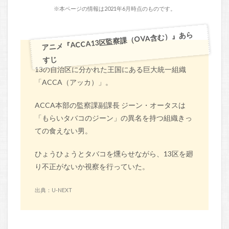
※本ページの情報は2021年6月時点のものです。
アニメ『ACCA13区監察課（OVA含む）』あら
すじ
13の自治区に分かれた王国にある巨大統一組織
「ACCA（アッカ）」。
ACCA本部の監察課副課長 ジーン・オータスは
「もらいタバコのジーン」の異名を持つ組織きっ
ての食えない男。
ひょうひょうとタバコを燻らせながら、13区を廻
り不正がないか視察を行っていた。
出典：U-NEXT