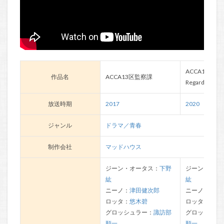
ACCA13区監
作品名
ACCA13区監察課
Regards OVA
放送時期
2017
2020
ジャンル
ドラマ／青春
制作会社
マッドハウス
ジーン・オータス：
下野
ジーン・オー
紘
紘
ニーノ：
津田健次郎
ニーノ：
津田
ロッタ：
悠木碧
ロッタ：
悠木
グロッシュラー：
諏訪部
グロッシュラ
順一
順一