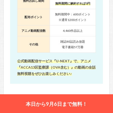
無料お試し期間
無料期間に解約すれば0円
無料期間中：600ポイント
配布ポイント
※通常1200ポイント
アニメ動画配信数
4,460作品以上
雑誌80誌読み放題
その他
電子書籍57万冊
公式動画配信サービス『U-NEXT』で、アニメ
『ACCA13区監察課（OVA含む）』の動画の全話
無料視聴をぜひお楽しみください♪
本日から9月6日まで無料！