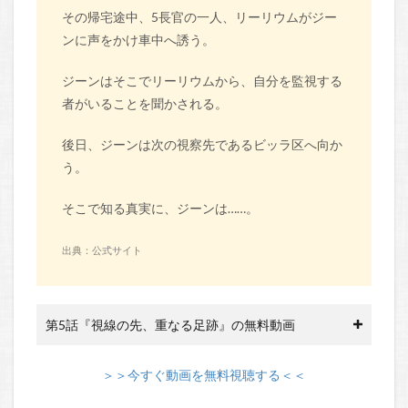
その帰宅途中、5長官の一人、リーリウムがジー
ンに声をかけ車中へ誘う。
ジーンはそこでリーリウムから、自分を監視する
者がいることを聞かされる。
後日、ジーンは次の視察先であるビッラ区へ向か
う。
そこで知る真実に、ジーンは……。
出典：公式サイト
第5話『視線の先、重なる足跡』の無料動画
＞＞今すぐ動画を無料視聴する＜＜