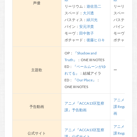
声優
リーリウム：
遊佐浩二
リーリウム：
スペード：
大川透
スペード：
大
パスティス：
緑川光
パスティス：
パイン：
安元洋貴
パイン：
安元
モーヴ：
田中敦子
モーヴ：
田中
ポチャード：
後藤ヒロキ
ポチャード：
OP：
『Shadow and
Truth』
：ONE III NOTES
ED：
『ペールムーンがゆ
主題歌
ー
れてる』
：結城アイラ
ED：
『Our Place』
：
ONE III NOTES
アニメ『ACC
アニメ『ACCA13区監察
予告動画
課 Regards
課』予告動画
画
アニメ『ACC
アニメ『ACCA13区監察
公式サイト
課 Regards
課』公式サイト