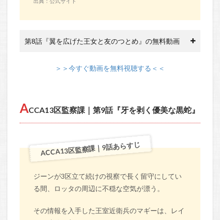
出典：公式サイト
第8話『翼を広げた王女と友のつとめ』の無料動画
＞＞今すぐ動画を無料視聴する＜＜
A
CCA13区監察課｜第9話『牙を剥く優美な黒蛇』
ACCA13区監察課｜9話あらすじ
ジーンが3区立て続けの視察で長く留守にしてい
る間、ロッタの周辺に不穏な空気が漂う。
その情報を入手した王室近衛兵のマギーは、レイ