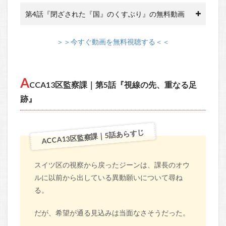
第4話『閉ざされた『国』のくすぶり』の無料動画
＞＞今すぐ動画を無料視聴する＜＜
A
CCA13区監察課｜第5話『視線の先、重なる足
跡』
ACCA13区監察課｜5話あらすじ
スイツ区の視察から戻ったジーンは、課長のオウ
ルに以前から出している異動願いについて尋ね
る。
だが、希望が通る見込みは当面なさそうだった。