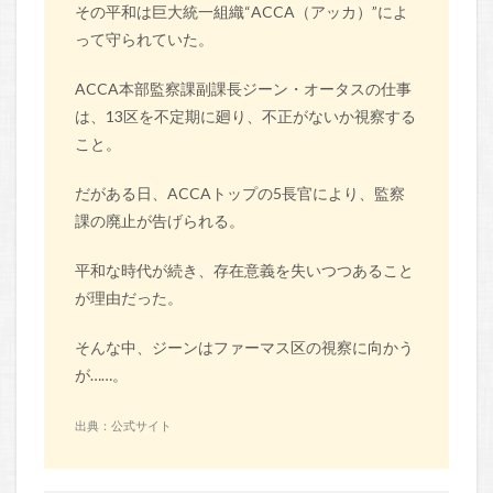
その平和は巨大統一組織“ACCA（アッカ）”によ
って守られていた。
ACCA本部監察課副課長ジーン・オータスの仕事
は、13区を不定期に廻り、不正がないか視察する
こと。
だがある日、ACCAトップの5長官により、監察
課の廃止が告げられる。
平和な時代が続き、存在意義を失いつつあること
が理由だった。
そんな中、ジーンはファーマス区の視察に向かう
が……。
出典：公式サイト