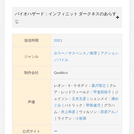
バイオハザード：インフィニット ダークネスのあらす
じ
放送時期
2021
ホラー／サスペンス／推理
｜
アクション
ジャンル
／バトル
制作会社
Quebico
レオン・S・ケネディ：
森川智之
｜クレ
ア・レッドフィールド：
甲斐田裕子
｜ジ
ェイソン：
立木文彦
｜シェンメイ：
潘め
声優
ぐみ
｜パトリック：
野島健児
｜グラハ
ム：
井上和彦
｜ウィルソン：
田原アルノ
｜ライアン：
小形満
公式サイト
ー