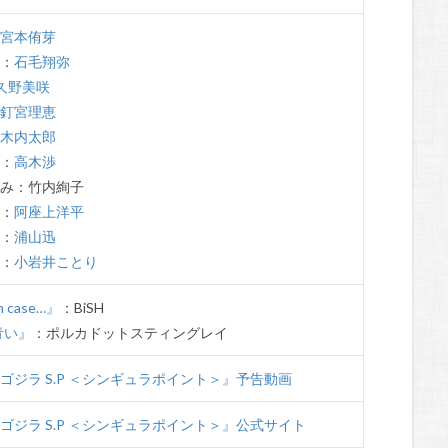
：
宮本侑芽
ン：
石毛翔弥
久野美咲
：
釘宮理恵
：
木内太郎
郎：
高木渉
とみ：竹内絢子
也：
阿座上洋平
友：
浦山迅
江：
小岩井ことり
n case…』
：BiSH
青い』
：ポルカドットスティングレイ
ゴジラ S.P ＜シンギュラポイント＞』予告動画
ゴジラ S.P ＜シンギュラポイント＞』公式サイト