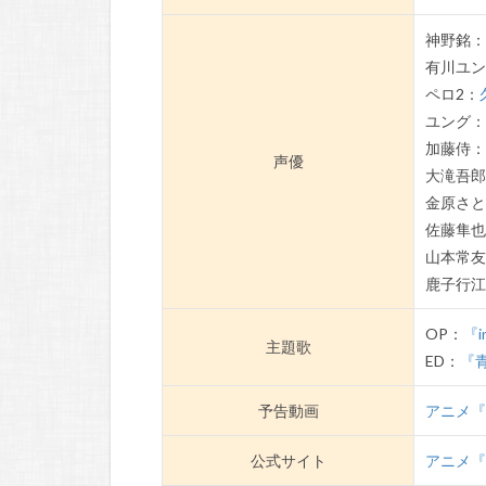
神野銘
有川ユ
ペロ2：
ユング
加藤侍
声優
大滝吾
金原さ
佐藤隼
山本常
鹿子行
OP：
『i
主題歌
ED：
『
予告動画
アニメ『
公式サイト
アニメ『