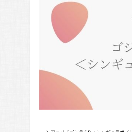
＼アニメ『ゴジラ S.P ＜シンギュラ