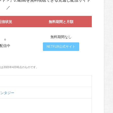
／
配信状況
無料期間と月額
無料期間なし
○
配信中
NETFLIX公式サイト
は2021年4月時点のものです。
ァンタジー
ジ