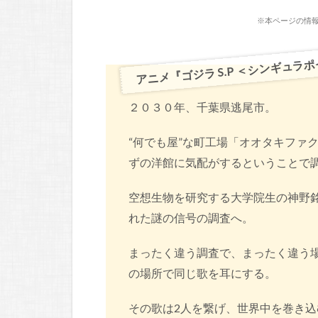
※本ページの情報
アニメ『ゴジラ S.P ＜シンギュラ
２０３０年、千葉県逃尾市。
“何でも屋”な町工場「オオタキファ
ずの洋館に気配がするということで
空想生物を研究する大学院生の神野銘
れた謎の信号の調査へ。
まったく違う調査で、まったく違う
の場所で同じ歌を耳にする。
その歌は2人を繋げ、世界中を巻き