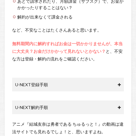
あとで請求されたり、月額課金（サブスク）で、お金が
かかったりすることはない？
解約が出来なくて課金される
など、不安なことはたくさんあると思います。
無料期間内に解約すればお金は一切かかりませんが、本当
に大丈夫？お金だけかかって見れないとかない？
と、不安
な方は登録・解約の流れをご確認ください。
U-NEXT登録手順
U-NEXT解約手順
アニメ『結城友奈は勇者である ちゅるっと！』の動画は違
法サイトでも見れるでしょ！と、思いますよね。