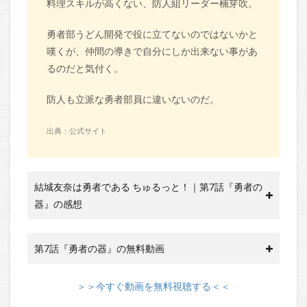
料理スキルが高くない、防人組リーダー楠芽吹。
勇者部うどん開発で役に立てないのではないかと
嘆くが、仲間の導きで自分にしか出来ない事があ
るのだと気付く。
防人も立派な勇者部員に違いないのだ。
出典：公式サイト
結城友奈は勇者である ちゅるっと！｜第7話『勇者の
器』の感想
第7話『勇者の器』の無料動画
＞＞今すぐ動画を無料視聴する＜＜