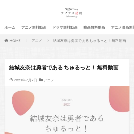
ホーム
アニメ無料動画
ドラマ無料動画
映画無料動画
アニメ映画無
HOME
アニメ
結城友奈は勇者である ちゅるっと！ 無料動画
結城友奈は勇者である ちゅるっと！ 無料動画
2021年7月7日
アニメ