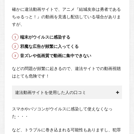
確かに違法動画サイトで、アニメ『結城友奈は勇者である
ちゅるっと！』の動画を見逃し配信している場合がありま
すが、
端末がウイルスに感染する
邪魔な広告が頻繁に入ってくる
音ズレや低画質で動画に集中できない
などの問題が頻繁に起きるので、違法サイトでの動画視聴
はとても危険です！
違法動画サイトを使用した人の口コミ
スマホやパソコンがウイルスに感染して使えなくなっ
た・・・
など、トラブルに巻き込まれる可能性もありますし、犯罪