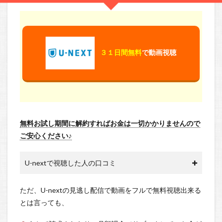
３１日間無料
で動画視聴
無料お試し期間に解約すればお金は一切かかりませんので
ご安心ください♪
U-nextで視聴した人の口コミ
ただ、U-nextの見逃し配信で動画をフルで無料視聴出来る
とは言っても、