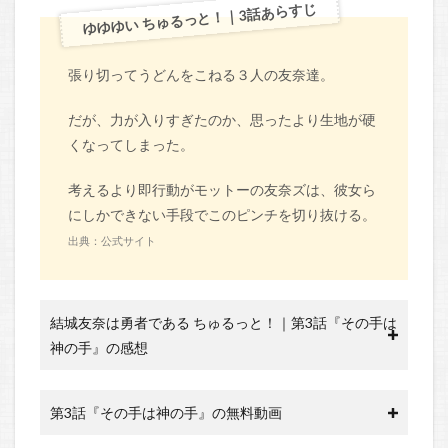
ゆゆゆい ちゅるっと！｜3話あらすじ
張り切ってうどんをこねる３人の友奈達。
だが、力が入りすぎたのか、思ったより生地が硬
くなってしまった。
考えるより即行動がモットーの友奈ズは、彼女ら
にしかできない手段でこのピンチを切り抜ける。
出典：公式サイト
結城友奈は勇者である ちゅるっと！｜第3話『その手は
神の手』の感想
第3話『その手は神の手』の無料動画