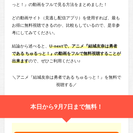
っと！』の動画をフルで見る方法をまとめました！
どの動画サイト（見逃し配信アプリ）を使用すれば、最も
お得に無料視聴できるのか、比較もしているので、是非参
考にしてみてください。
結論から述べると、
U-nextで、アニメ『結城友奈は勇者
である ちゅるっと！』の動画をフルで無料視聴することが
出来ます
ので、ぜひご利用ください♪
＼アニメ『結城友奈は勇者である ちゅるっと！』を無料で
視聴する／
本日から9月7日まで無料！