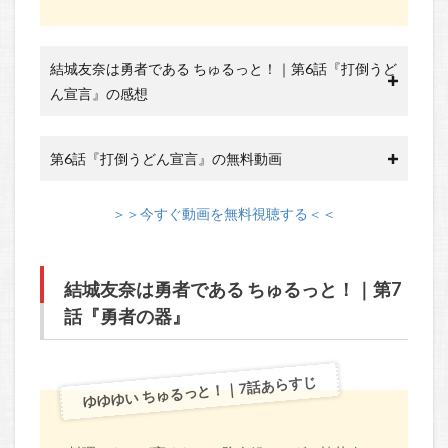
結城友奈は勇者である ちゅるっと！｜第6話『打倒うど
ん宣言』の感想
第6話『打倒うどん宣言』の無料動画
＞＞今すぐ動画を無料視聴する＜＜
結城友奈は勇者である ちゅるっと！｜第7
話『勇者の器』
ゆゆゆい ちゅるっと！｜7話あらすじ