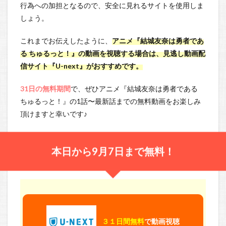
行為への加担となるので、安全に見れるサイトを使用しま
しょう。
これまでお伝えしたように、
アニメ『結城友奈は勇者であ
る ちゅるっと！』の動画を視聴する場合は、見逃し動画配
信サイト『U-next』がおすすめです。
31日の無料期間
で、ぜひアニメ『結城友奈は勇者である
ちゅるっと！』の1話〜最新話までの無料動画をお楽しみ
頂けますと幸いです♪
本日から9月7日まで無料！
３１日間無料
で動画視聴