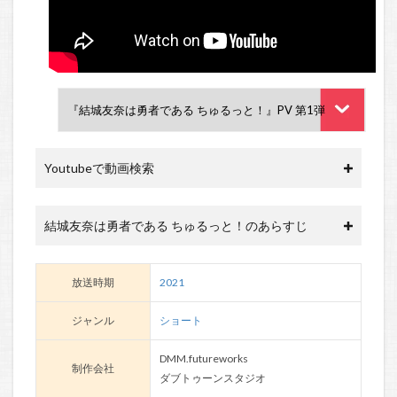
Youtubeで動画検索
結城友奈は勇者である ちゅるっと！のあらすじ
放送時期
2021
ジャンル
ショート
DMM.futureworks
制作会社
ダブトゥーンスタジオ