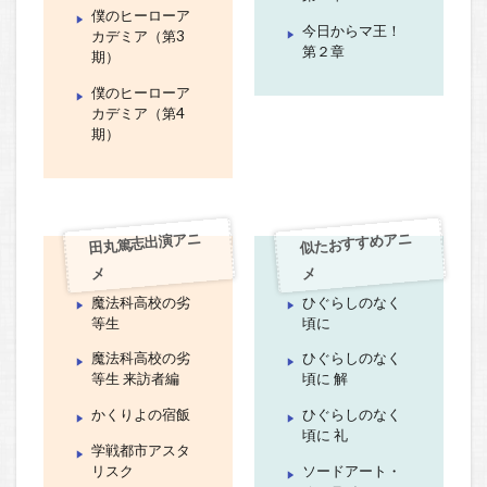
僕のヒーローア
今日からマ王！
カデミア（第3
第２章
期）
僕のヒーローア
カデミア（第4
期）
田丸篤志出演アニ
似たおすすめアニ
メ
メ
魔法科高校の劣
ひぐらしのなく
等生
頃に
魔法科高校の劣
ひぐらしのなく
等生 来訪者編
頃に 解
かくりよの宿飯
ひぐらしのなく
頃に 礼
学戦都市アスタ
リスク
ソードアート・