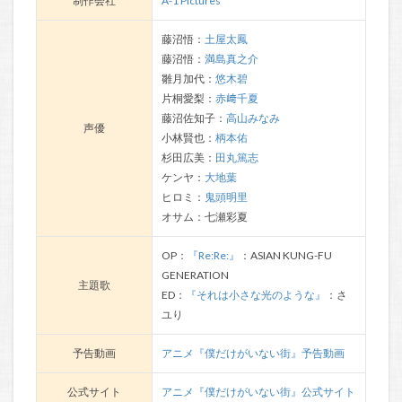
制作会社
A-1 Pictures
藤沼悟：
土屋太鳳
藤沼悟：
満島真之介
雛月加代：
悠木碧
片桐愛梨：
赤﨑千夏
藤沼佐知子：
高山みなみ
声優
小林賢也：
柄本佑
杉田広美：
田丸篤志
ケンヤ：
大地葉
ヒロミ：
鬼頭明里
オサム：七瀬彩夏
OP：
『Re:Re:』
：ASIAN KUNG-FU
GENERATION
主題歌
ED：
『それは小さな光のような』
：さ
ユり
予告動画
アニメ『僕だけがいない街』予告動画
公式サイト
アニメ『僕だけがいない街』公式サイト