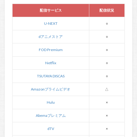
配信サービス
配信状況
U-NEXT
○
dアニメストア
○
FOD Premium
○
Netflix
○
TSUTAYA DISCAS
○
Amazonプライムビデオ
△
Hulu
×
Abemaプレミアム
×
dTV
×