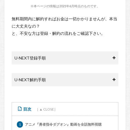
※本ページの情報は2021年6月時点のものです。
無料期間内に解約すればお金は一切かかりませんが、本当
に大丈夫なの？
と、不安な方は登録・解約の流れをご確認下さい。
U-NEXT登録手順
U-NEXT解約手順
目次
1
アニメ『勇者指令ダグオン』動画を全話無料視聴