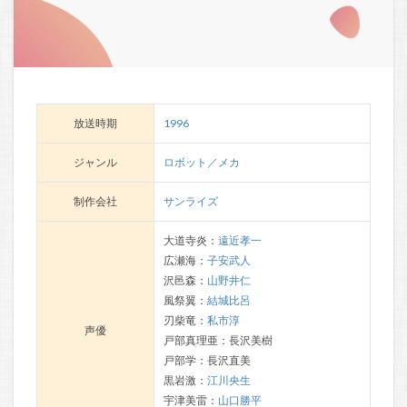
放送時期
1996
ジャンル
ロボット／メカ
制作会社
サンライズ
大道寺炎：
遠近孝一
広瀬海：
子安武人
沢邑森：
山野井仁
風祭翼：
結城比呂
刃柴竜：
私市淳
声優
戸部真理亜：長沢美樹
戸部学：長沢直美
黒岩激：
江川央生
宇津美雷：
山口勝平