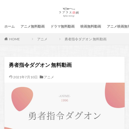
ホーム
アニメ無料動画
ドラマ無料動画
映画無料動画
アニメ映画無
HOME
アニメ
勇者指令ダグオン 無料動画
勇者指令ダグオン 無料動画
2021年7月10日
アニメ