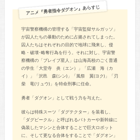
アニメ『勇者指令ダグオン』あらすじ
宇宙警察機構の管理する「宇宙監獄サルガッソ」
が囚人たちの暴動のために占拠されてしまった。
囚人たちはそれぞれの目的で地球に飛来し、侵
略・破壊･略奪行為を行う。それに対し、宇宙警
察機構の「ブレイブ星人」は山海高校のごく普通
の学生「大堂寺 炎（エン）」「広瀬 海（カ
イ）」「沢邑 森(シン)」「風祭 翼(ヨク)」「刃
柴 竜(リュウ)」を特命刑事に任命。
勇者「ダグオン」として戦う力を与えた。
彼らは特殊スーツ「ダグテクター」を装着し、
「ダグビークル」と呼ばれるパトカーや新幹線に
偽装したマシンと合体することで巨大ロボット
に、そして更なる合体をすることで「ダグオン」