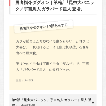
勇者指令ダグオン｜第9話『昆虫大パニッ
ク／宇宙鳥人 ガラバード星人 登場』
勇者指令ダグオン｜9話あらすじ
ガクが捕まえた奇妙なイモ虫をもらい、とヨクは
大喜び。一夜明けると、イモ虫は机や壁、石像を
食べて巨大化。
実はそのイモ虫は宇宙イモ虫「ザムザ」で、宇宙
人「ガラバード星人」の食料だった。
出典：U-NEXT
第9話『昆虫大パニック／宇宙鳥人 ガラバード星人 登
場』の無料動画