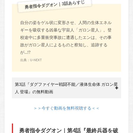
勇者指令ダグオン｜3話あらすじ
自分の姿をゲル状に変形させ、人間の生体エネル
ギーを吸収する凶暴な宇宙人「ガロン星人」。登
校途中に多重衝突事故に遭遇したエンは、その事
故がガロン星人によるものと察知し、追跡する
が…!?
出典：U-NEXT
第3話『ダグファイヤー戦闘不能／液体生命体 ガロン星
人 登場』の無料動画
＞＞今すぐ動画を無料視聴する＜＜
勇者指令ダグオン｜第4話『最終兵器を破