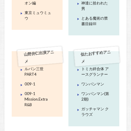
オン編
神達に拾われた
男
東京ミュウミュ
ウ
とある魔術の禁
書目録III
山野井仁出演アニ
似たおすすめアニ
メ
メ
ルパン三世
トミカ絆合体 ア
PART4
ースグランナー
009-1
ワンパンマン
009-1
ワンパンマン(第
Mission.Extra
2期)
R&B
ガッチャマン ク
ラウズ