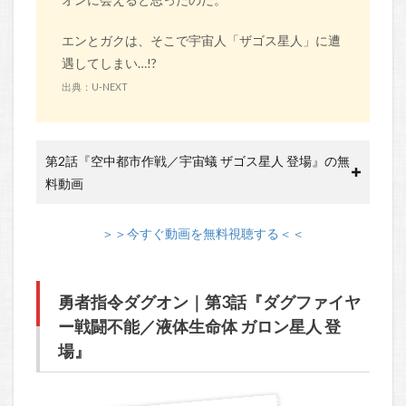
エンとガクは、そこで宇宙人「ザゴス星人」に遭
遇してしまい…!?
出典：U-NEXT
第2話『空中都市作戦／宇宙蟻 ザゴス星人 登場』の無
料動画
＞＞今すぐ動画を無料視聴する＜＜
勇者指令ダグオン｜第3話『ダグファイヤ
ー戦闘不能／液体生命体 ガロン星人 登
場』