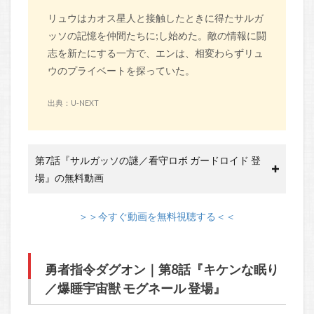
リュウはカオス星人と接触したときに得たサルガ
ッソの記憶を仲間たちに;し始めた。敵の情報に闘
志を新たにする一方で、エンは、相変わらずリュ
ウのプライベートを探っていた。
出典：U-NEXT
第7話『サルガッソの謎／看守ロボ ガードロイド 登
場』の無料動画
＞＞今すぐ動画を無料視聴する＜＜
勇者指令ダグオン｜第8話『キケンな眠り
／爆睡宇宙獣 モグネール 登場』