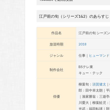
江戸前の旬（シリーズ1&2）のあらすじ
作品名
江戸前の旬 シーズン
放送時期
2018
ジャンル
仕事｜
ヒューマンド
BSテレ東
制作会社
キュー・テック
柳葉旬：
須賀健太
｜
郎：田中幸太朗｜平
俳優
｜湊家勝翁：三遊亭
川愛大｜柳葉鮭児：
光武：福田転球｜阿