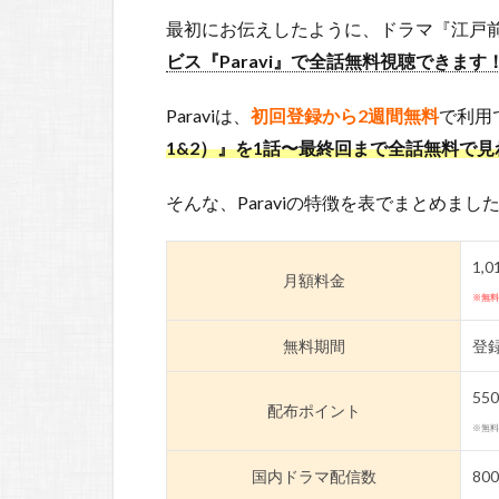
最初にお伝えしたように、ドラマ『江戸前
ビス『Paravi』で全話無料視聴できます
Paraviは、
初回登録から2週間無料
で利用
1&2）』を1話〜最終回まで全話無料で
そんな、Paraviの特徴を表でまとめまし
1,
月額料金
※無料
無料期間
登
5
配布ポイント
※無
国内ドラマ配信数
80