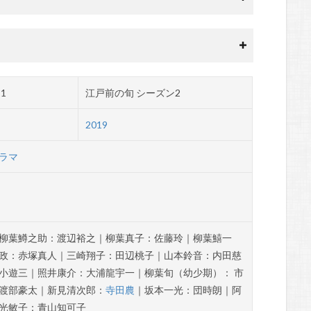
1
江戸前の旬 シーズン2
2019
ラマ
柳葉鱒之助：渡辺裕之｜柳葉真子：佐藤玲｜柳葉鱚一
政：赤塚真人｜三崎翔子：田辺桃子｜山本鈴音：内田慈
小遊三｜照井康介：大浦龍宇一｜柳葉旬（幼少期）： 市
渡部豪太｜新見清次郎：
寺田農
｜坂本一光：団時朗｜阿
光敏子：青山知可子