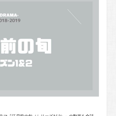
たドラマ『江戸前の旬（シリーズ1&2）』の動画を全話