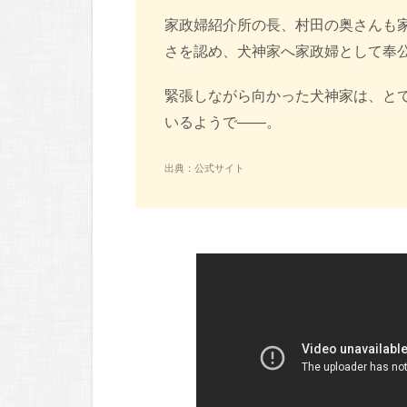
家政婦紹介所の長、村田の奥さんも
さを認め、犬神家へ家政婦として奉
緊張しながら向かった犬神家は、と
いるようで――。
出典：公式サイト