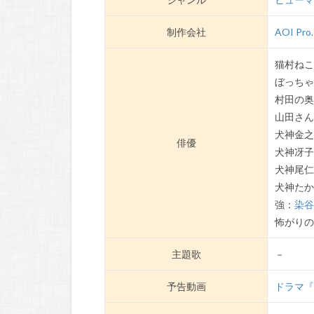
制作会社
AOI Pro.
猫村ね
ぼっち
村田の
山田さ
犬神金
俳優
犬神冴
犬神尾
犬神た
強：
染
怖がり
主題歌
－
予告動画
ドラマ