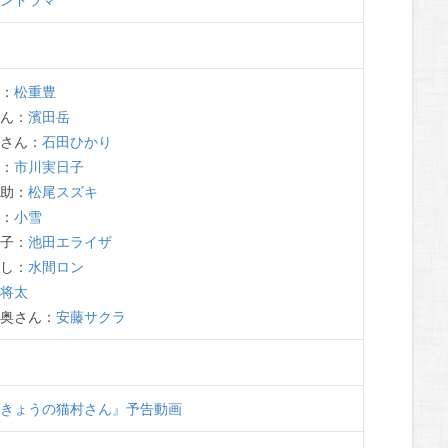
こ：
松重豊
ゃん：
濱田岳
奥さん：
石田ひかり
ん：
市川実日子
之助：
松尾スズキ
子：
小雪
仁子：
池田エライザ
かし：
水間ロン
谷将太
の奥さん：
安藤サクラ
『きょうの猫村さん』予告動画