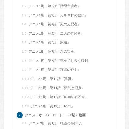
1.2
アニメ1期｜第2話『階層守護者』
1.3
アニメ1期｜第3話『カルネ村の戦い』
1.4
アニメ1期｜第4話『死の支配者』
1.5
アニメ1期｜第5話『二人の冒険者』
1.6
アニメ1期｜第6話『旅路』
1.7
アニメ1期｜第7話『森の賢王』
1.8
アニメ1期｜第8話『死を切り裂く双剣』
1.9
アニメ1期｜第9話『漆黒の戦士』
1.10
アニメ1期｜第10話『真祖』
1.11
アニメ1期｜第11話『混乱と把握』
1.12
アニメ1期｜第12話『鮮血の戦乙女』
1.13
アニメ1期｜第13話『PVN』
2
アニメ｜オーバーロードⅡ（2期）動画
2.1
アニメ2期｜第1話『絶望の幕開け』