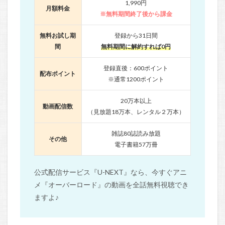
1,990円
月額料金
※無料期間終了後から課金
無料お試し期
登録から31日間
間
無料期間に解約すれば0円
登録直後：600ポイント
配布ポイント
※通常1200ポイント
20万本以上
動画配信数
（見放題18万本、レンタル２万本）
雑誌80誌読み放題
その他
電子書籍57万冊
公式配信サービス『U-NEXT』なら、今すぐアニ
メ『オーバーロード』の動画を全話無料視聴でき
ますよ♪