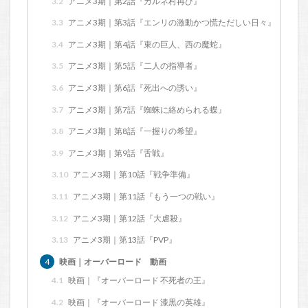
3.2
アニメ3期｜第2話『カルネ村再び』
3.3
アニメ3期｜第3話『エンリの激動かつ慌ただしい日々』
3.4
アニメ3期｜第4話『東の巨人、西の魔蛇』
3.5
アニメ3期｜第5話『二人の指導者』
3.6
アニメ3期｜第6話『死出への誘い』
3.7
アニメ3期｜第7話『蜘蛛に絡められる蝶』
3.8
アニメ3期｜第8話『一握りの希望』
3.9
アニメ3期｜第9話『舌戦』
3.10
アニメ3期｜第10話『戦争準備』
3.11
アニメ3期｜第11話『もう一つの戦い』
3.12
アニメ3期｜第12話『大虐殺』
3.13
アニメ3期｜第13話『PVP』
4
映画｜オーバーロード 動画
4.1
映画｜『オーバーロード 不死者の王』
4.2
映画｜『オーバーロード 漆黒の英雄』