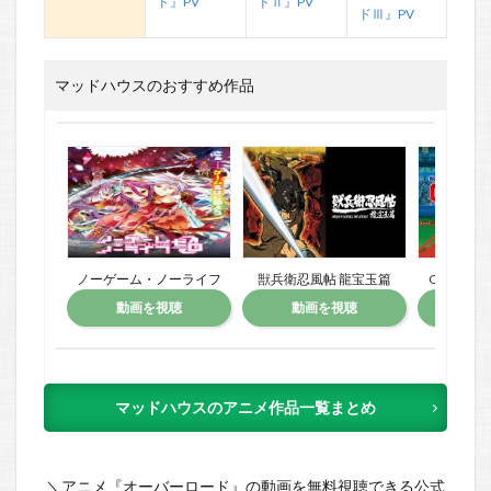
ド』PV
ドⅡ』PV
ドⅢ』PV
マッドハウスのおすすめ作品
ノーゲーム・ノーライフ
獣兵衛忍風帖 龍宝玉篇
ONE OU
動画を視聴
動画を視聴
動
マッドハウスのアニメ作品一覧まとめ
＼アニメ『オーバーロード』の動画を無料視聴できる公式