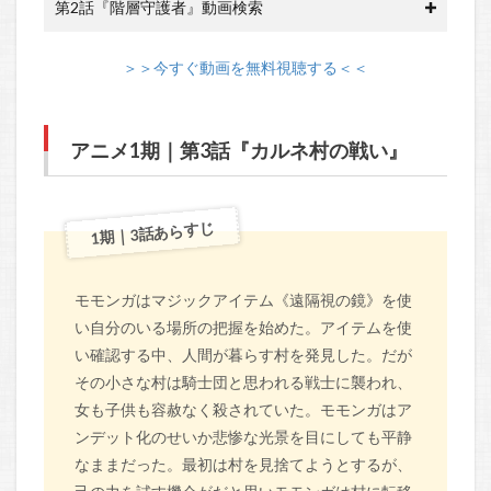
第2話『階層守護者』動画検索
＞＞今すぐ動画を無料視聴する＜＜
アニメ1期｜第3話『カルネ村の戦い』
1期｜3話あらすじ
モモンガはマジックアイテム《遠隔視の鏡》を使
い自分のいる場所の把握を始めた。アイテムを使
い確認する中、人間が暮らす村を発見した。だが
その小さな村は騎士団と思われる戦士に襲われ、
女も子供も容赦なく殺されていた。モモンガはア
ンデット化のせいか悲惨な光景を目にしても平静
なままだった。最初は村を見捨てようとするが、