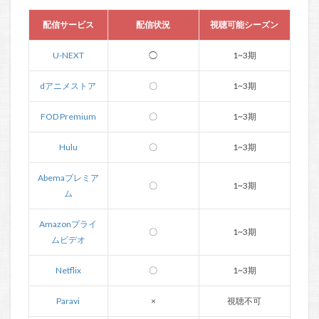
配信サービス
配信状況
視聴可能シーズン
U-NEXT
◯
1~3期
dアニメストア
〇
1~3期
FOD Premium
〇
1~3期
Hulu
〇
1~3期
Abemaプレミア
〇
1~3期
ム
Amazonプライ
〇
1~3期
ムビデオ
Netflix
〇
1~3期
Paravi
×
視聴不可