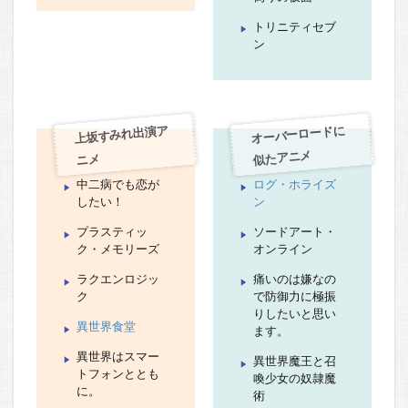
トリニティセブ
ン
上坂すみれ出演ア
オーバーロードに
似たアニメ
ニメ
中二病でも恋が
ログ・ホライズ
したい！
ン
プラスティッ
ソードアート・
ク・メモリーズ
オンライン
ラクエンロジッ
痛いのは嫌なの
ク
で防御力に極振
りしたいと思い
異世界食堂
ます。
異世界はスマー
異世界魔王と召
トフォンととも
喚少女の奴隷魔
に。
術