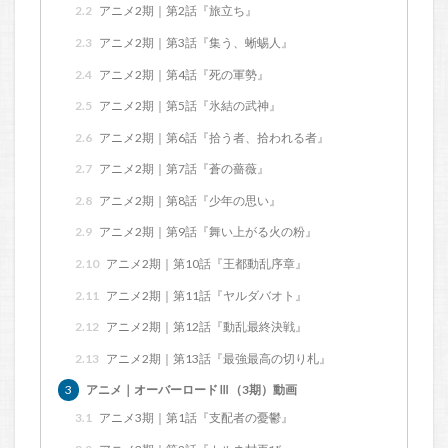
2.2
アニメ2期｜第2話『旅立ち』
2.3
アニメ2期｜第3話『集う、蜥蜴人』
2.4
アニメ2期｜第4話『死の軍勢』
2.5
アニメ2期｜第5話『氷結の武神』
2.6
アニメ2期｜第6話『拾う者、拾われる者』
2.7
アニメ2期｜第7話『蒼の薔薇』
2.8
アニメ2期｜第8話『少年の思い』
2.9
アニメ2期｜第9話『舞い上がる火の粉』
2.10
アニメ2期｜第10話『王都動乱序章』
2.11
アニメ2期｜第11話『ヤルダバオト』
2.12
アニメ2期｜第12話『動乱最終決戦』
2.13
アニメ2期｜第13話『最強最高の切り札』
3
アニメ｜オーバーロードⅢ（3期）動画
3.1
アニメ3期｜第1話『支配者の憂鬱』