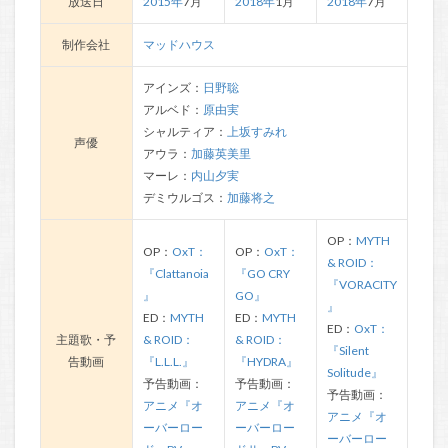
放送日
2015年
7月
2018年
1月
2018年
7月
制作会社
マッドハウス
アインズ：
日野聡
アルベド：
原由実
シャルティア：
上坂すみれ
声優
アウラ：
加藤英美里
マーレ：
内山夕実
デミウルゴス：
加藤将之
OP：
MYTH
OP：
OxT：
OP：
OxT：
& ROID：
『Clattanoia
『GO CRY
『VORACITY
』
GO』
』
ED：
MYTH
ED：
MYTH
ED：
OxT：
主題歌・予
& ROID：
& ROID：
『Silent
告動画
『L.L.L.』
『HYDRA』
Solitude』
予告動画：
予告動画：
予告動画：
アニメ『オ
アニメ『オ
アニメ『オ
ーバーロー
ーバーロー
ーバーロー