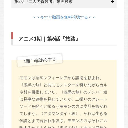
第5話『二人の冒険者』動画検索
＞＞今すぐ動画を無料視聴する＜＜
アニメ1期｜第6話『旅路』
1期｜6話あらすじ
モモンは薬師ンフィーレアから護衛を頼まれ、
《漆黒の剣》と共にモンスターを狩りながらカル
ネ村を目指していた。《漆黒の剣》のメンバー達
は見事な連携を見せていたが、二振りのグレート
ソードを軽々と振るうモモンの力に度肝を抜かれ
てしまう。《アダマンタイト級》、それは生きる
伝説とまで言われる強さ。モモンの力はそれに匹
敵するかのようだと《漆黒の剣》の面々は好意と