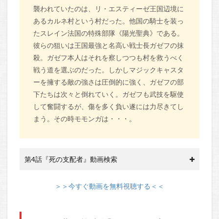
襲われていたのは、リ・エスティーゼ王国辺境に
あるカルネ村という村だった。他国の騎士を装っ
たスレイン法国の特殊部隊《陽光聖典》である。
彼らの狙いは王国最強と名高い戦士長ガゼフの抹
殺。ガゼフ本人はそれを察しつつも村を救うべく
戦う道を選ぶのだった。しかしマジックキャスタ
ーを擁する敵の強さは圧倒的に強く、ガゼフの部
下たちは次々と倒れていく。ガゼフも武技を駆使
して奮闘するが、傷を多く負い遂には力尽きてし
まう。その時モモンガは・・・。
第4話『死の支配者』動画検索
＞＞今すぐ動画を無料視聴する＜＜