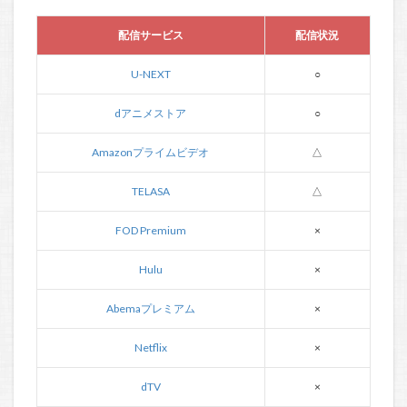
配信サービス
配信状況
U-NEXT
○
dアニメストア
○
Amazonプライムビデオ
△
TELASA
△
FOD Premium
×
Hulu
×
Abemaプレミアム
×
Netflix
×
dTV
×