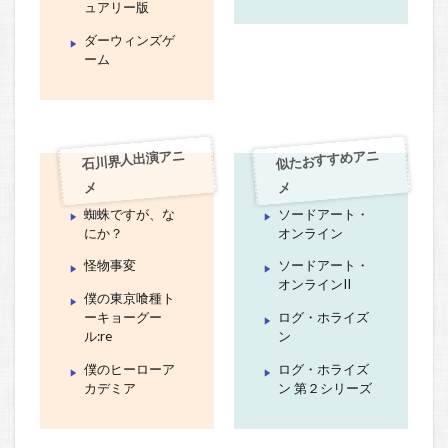
ュアリー版
ダーウィンズゲ
ーム
石川界人出演アニ
似たおすすめアニ
メ
メ
蜘蛛ですが、な
ソードアート・
にか？
オンライン
怪物事変
ソードアート・
オンラインII
僕の東京喰種ト
ーキョーグー
ログ・ホライズ
ル:re
ン
僕のヒーローア
ログ・ホライズ
カデミア
ン 第２シリーズ