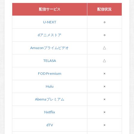
配信サービス
配信状況
U-NEXT
○
dアニメストア
○
Amazonプライムビデオ
△
TELASA
△
FOD Premium
×
Hulu
×
Abemaプレミアム
×
Netflix
×
dTV
×