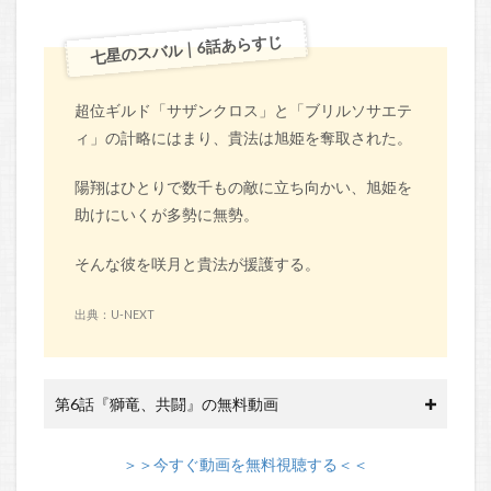
七星のスバル｜6話あらすじ
超位ギルド「サザンクロス」と「ブリルソサエテ
ィ」の計略にはまり、貴法は旭姫を奪取された。
陽翔はひとりで数千もの敵に立ち向かい、旭姫を
助けにいくが多勢に無勢。
そんな彼を咲月と貴法が援護する。
出典：U-NEXT
第6話『獅竜、共闘』の無料動画
＞＞今すぐ動画を無料視聴する＜＜