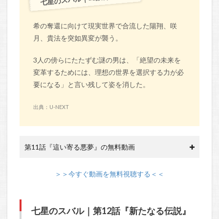
希の奪還に向けて現実世界で合流した陽翔、咲
月、貴法を突如異変が襲う。
3人の傍らにたたずむ謎の男は、「絶望の未来を
変革するためには、理想の世界を選択する力が必
要になる」と言い残して姿を消した。
出典：U-NEXT
第11話『這い寄る悪夢』の無料動画
＞＞今すぐ動画を無料視聴する＜＜
七星のスバル｜第12話『新たなる伝説』