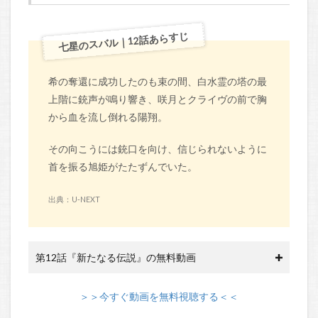
七星のスバル｜12話あらすじ
希の奪還に成功したのも束の間、白水霊の塔の最
上階に銃声が鳴り響き、咲月とクライヴの前で胸
から血を流し倒れる陽翔。
その向こうには銃口を向け、信じられないように
首を振る旭姫がたたずんでいた。
出典：U-NEXT
第12話『新たなる伝説』の無料動画
＞＞今すぐ動画を無料視聴する＜＜