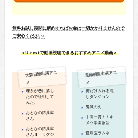
無料お試し期間に解約すればお金は一切かかりませんので
ご安心ください♪
＜U-nextで動画視聴できるおすすめアニメ動画＞
大森日雅出演アニ
鬼頭明里出演アニ
メ
メ
理系が恋に落ち
俺だけ入れる隠
たので証明して
しダンジョン
みた。
鬼滅の刃
おとなの防具屋
中高一貫！！キ
さん
メツ学園物語
おとなの防具屋
怪病医ラムネ
さんⅡ ラグジ