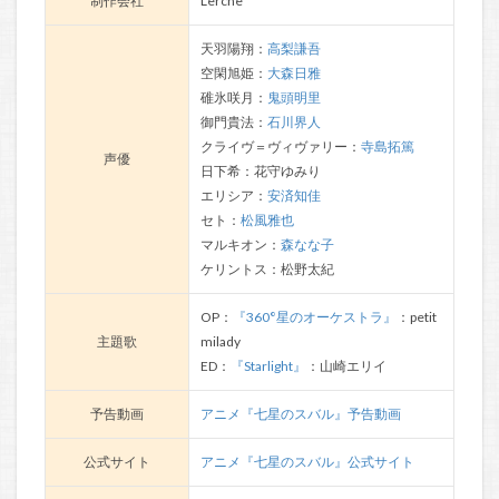
制作会社
Lerche
天羽陽翔：
高梨謙吾
空閑旭姫：
大森日雅
碓氷咲月：
鬼頭明里
御門貴法：
石川界人
クライヴ＝ヴィヴァリー：
寺島拓篤
声優
日下希：花守ゆみり
エリシア：
安済知佳
セト：
松風雅也
マルキオン：
森なな子
ケリントス：松野太紀
OP：
『360°星のオーケストラ』
：petit
主題歌
milady
ED：
『Starlight』
：山崎エリイ
予告動画
アニメ『七星のスバル』予告動画
公式サイト
アニメ『七星のスバル』公式サイト