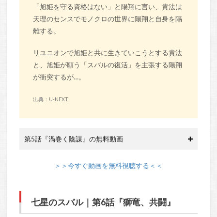
「旭姫を守る資格はない」と陽翔に言い、貴法は
天理のセンスでモノクロの世界に陽翔と自身を隔
離する。
リユニオンで旭姫と共に生きていこうとする貴法
と、旭姫が願う「スバルの復活」を主張する陽翔
が衝突するが…。
出典：U-NEXT
第5話『渦巻く陰謀』の無料動画
＞＞今すぐ動画を無料視聴する＜＜
七星のスバル｜第6話『獅竜、共闘』