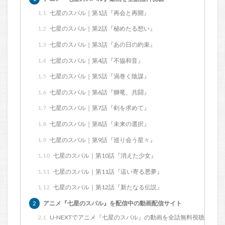
1.1
七星のスバル｜第1話『再会と再開』
1.2
七星のスバル｜第2話『秘めたる想い』
1.3
七星のスバル｜第3話『あの日の約束』
1.4
七星のスバル｜第4話『不協和音』
1.5
七星のスバル｜第5話『渦巻く陰謀』
1.6
七星のスバル｜第6話『獅竜、共闘』
1.7
七星のスバル｜第7話『剣を求めて』
1.8
七星のスバル｜第8話『未来の選択』
1.9
七星のスバル｜第9話『巡り会う星々』
1.10
七星のスバル｜第10話『消えた少女』
1.11
七星のスバル｜第11話『這い寄る悪夢』
1.12
七星のスバル｜第12話『新たなる伝説』
2
アニメ『七星のスバル』を配信中の動画配信サイト
2.1
U-NEXTでアニメ『七星のスバル』の動画を全話無料視聴