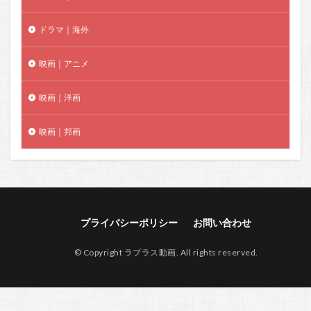
ドラマ｜海外
映画｜アニメ
映画｜洋画
映画｜邦画
プライバシーポリシー
お問い合わせ
© Copyright ラプラス動画. All rights reserved.