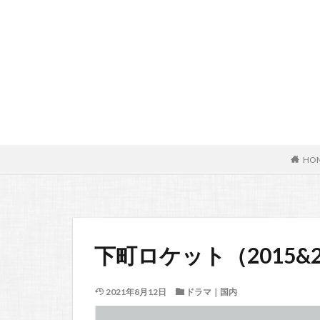
HO
下町ロケット（2015&2
2021年8月12日
ドラマ｜国内