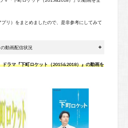
アプリ）をまとめましたので、是非参考にしてみて
）』の動画配信状況
ASで、ドラマ『下町ロケット（2015&2018）』の動画を