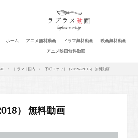
ホーム
アニメ無料動画
ドラマ無料動画
映画無料動画
アニメ映画無料動画
ME
ドラマ｜国内
下町ロケット（2015&2018） 無料動画
018） 無料動画