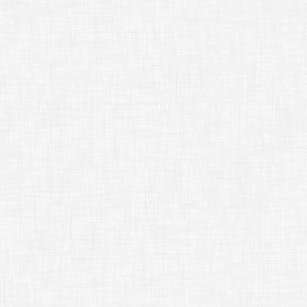
きない男
スニッファー 嗅覚捜査官
坂の上の雲
ゴジラ
視聴
動画を視聴
動画を視聴