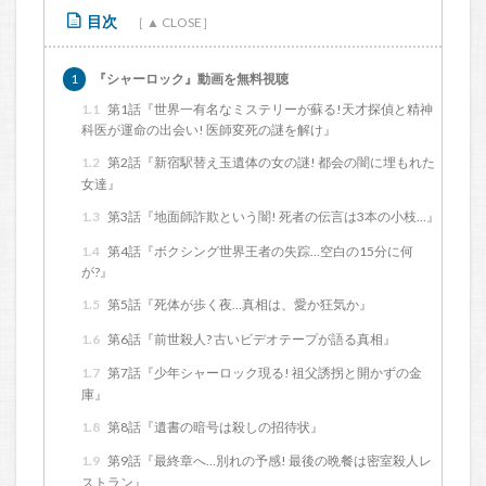
目次
1
『シャーロック』動画を無料視聴
1.1
第1話『世界一有名なミステリーが蘇る!天才探偵と精神
科医が運命の出会い! 医師変死の謎を解け』
1.2
第2話『新宿駅替え玉遺体の女の謎! 都会の闇に埋もれた
女達』
1.3
第3話『地面師詐欺という闇! 死者の伝言は3本の小枝…』
1.4
第4話『ボクシング世界王者の失踪…空白の15分に何
が?』
1.5
第5話『死体が歩く夜…真相は、愛か狂気か』
1.6
第6話『前世殺人? 古いビデオテープが語る真相』
1.7
第7話『少年シャーロック現る! 祖父誘拐と開かずの金
庫』
1.8
第8話『遺書の暗号は殺しの招待状』
1.9
第9話『最終章へ…別れの予感! 最後の晩餐は密室殺人レ
ストラン』