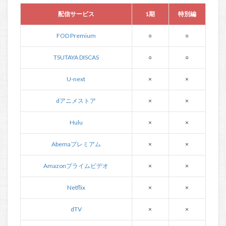
配信サービス
1期
特別編
FOD Premium
○
○
TSUTAYA DISCAS
○
○
U-next
×
×
dアニメストア
×
×
Hulu
×
×
Abemaプレミアム
×
×
Amazonプライムビデオ
×
×
Netflix
×
×
dTV
×
×