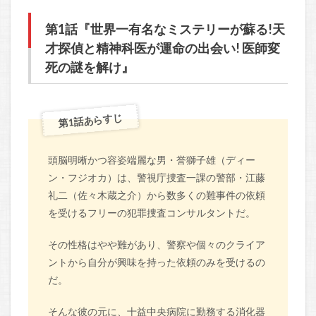
第1話『世界一有名なミステリーが蘇る!天
才探偵と精神科医が運命の出会い! 医師変
死の謎を解け』
第1話あらすじ
頭脳明晰かつ容姿端麗な男・誉獅子雄（ディー
ン・フジオカ）は、警視庁捜査一課の警部・江藤
礼二（佐々木蔵之介）から数多くの難事件の依頼
を受けるフリーの犯罪捜査コンサルタントだ。
その性格はやや難があり、警察や個々のクライア
ントから自分が興味を持った依頼のみを受けるの
だ。
そんな彼の元に、十益中央病院に勤務する消化器