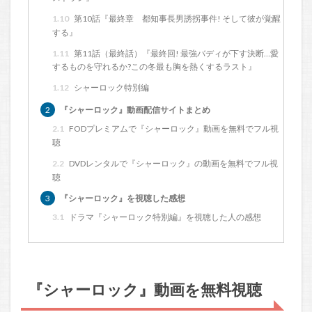
1.10
第10話『最終章 都知事長男誘拐事件! そして彼が覚醒
する』
1.11
第11話（最終話）『最終回! 最強バディが下す決断…愛
するものを守れるか?この冬最も胸を熱くするラスト』
1.12
シャーロック特別編
2
『シャーロック』動画配信サイトまとめ
2.1
FODプレミアムで『シャーロック』動画を無料でフル視
聴
2.2
DVDレンタルで『シャーロック』の動画を無料でフル視
聴
3
『シャーロック』を視聴した感想
3.1
ドラマ『シャーロック特別編』を視聴した人の感想
『シャーロック』動画を無料視聴