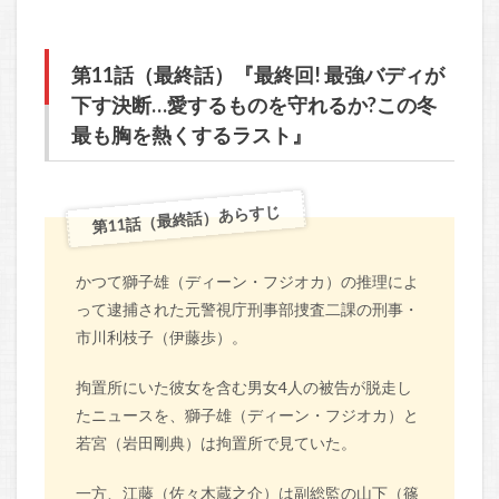
第11話（最終話）『最終回! 最強バディが
下す決断…愛するものを守れるか?この冬
最も胸を熱くするラスト』
第11話（最終話）あらすじ
かつて獅子雄（ディーン・フジオカ）の推理によ
って逮捕された元警視庁刑事部捜査二課の刑事・
市川利枝子（伊藤歩）。
拘置所にいた彼女を含む男女4人の被告が脱走し
たニュースを、獅子雄（ディーン・フジオカ）と
若宮（岩田剛典）は拘置所で見ていた。
一方、江藤（佐々木蔵之介）は副総監の山下（篠