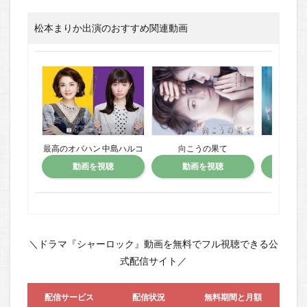
松本まりか出演のおすすめ関連動画
最高のオバハン 中島ハルコ
向こうの果て
ホ
動画を視聴
動画を視聴
動
＼ドラマ『シャーロック』動画を無料でフル視聴できる公
式配信サイト／
配信サービス
配信状況
無料期間と月額