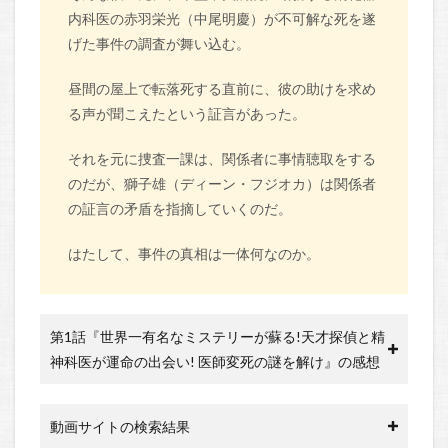
内科医の赤羽栄光（中尾明慶）が不可解な死を遂
げた事件の調査が舞い込む。
昼間の屋上で転落死する直前に、彼の助けを求め
る声が聞こえたという証言があった。
それを元に捜査一課は、関係者に事情聴取をする
のだが、獅子雄（ディーン・フジオカ）は関係者
の証言の矛盾を指摘していくのだ。
はたして、事件の真相は一体何なのか。
第1話『世界一有名なミステリーが蘇る!天才探偵と精
神科医が運命の出会い! 医師変死の謎を解け』の感想
動画サイトの検索結果