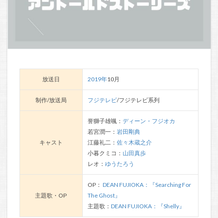
放送日
2019年
10月
制作/放送局
フジテレビ
/フジテレビ系列
誉獅子雄颯：
ディーン・フジオカ
若宮潤一：
岩田剛典
キャスト
江藤礼二：
佐々木蔵之介
小暮クミコ：
山田真歩
レオ：
ゆうたろう
OP：
DEAN FUJIOKA：『Searching For
主題歌・OP
The Ghost』
主題歌：
DEAN FUJIOKA：『Shelly』