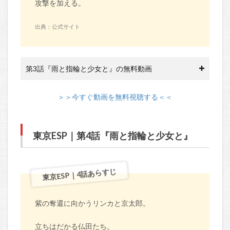
攻撃を加える。
出典：公式サイト
第3話『雨と指輪と少女と』の無料動画
＞＞今すぐ動画を無料視聴する＜＜
東京ESP｜第4話『雨と指輪と少女と』
東京ESP｜4話あらすじ
紫の奪還に向かうリンカと京太郎。
立ちはだかる仏田たち。