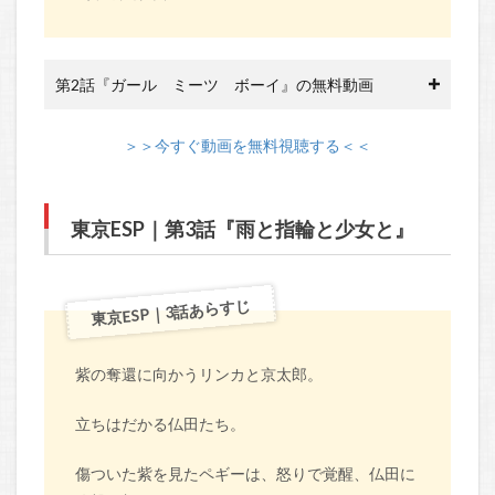
第2話『ガール ミーツ ボーイ』の無料動画
＞＞今すぐ動画を無料視聴する＜＜
東京ESP｜第3話『雨と指輪と少女と』
東京ESP｜3話あらすじ
紫の奪還に向かうリンカと京太郎。
立ちはだかる仏田たち。
傷ついた紫を見たペギーは、怒りで覚醒、仏田に