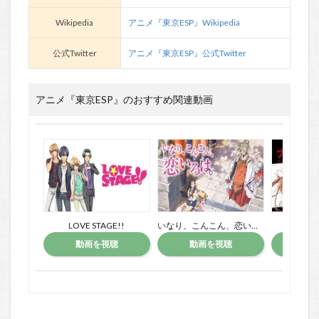
Wikipedia
アニメ『東京ESP』Wikipedia
公式Twitter
アニメ『東京ESP』公式Twitter
アニメ『東京ESP』のおすすめ関連動画
LOVE STAGE!!
いなり、こんこん、恋いろは。
ブラッ
動画を視聴
動画を視聴
動