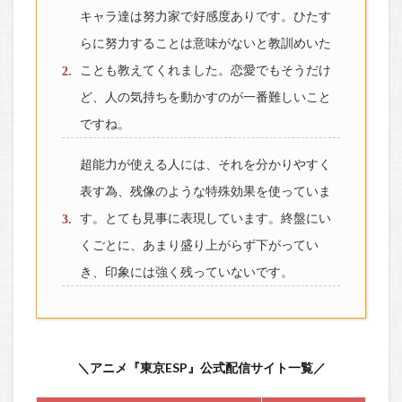
キャラ達は努力家で好感度ありです。ひたす
らに努力することは意味がないと教訓めいた
ことも教えてくれました。恋愛でもそうだけ
ど、人の気持ちを動かすのが一番難しいこと
ですね。
超能力が使える人には、それを分かりやすく
表す為、残像のような特殊効果を使っていま
す。とても見事に表現しています。終盤にい
くごとに、あまり盛り上がらず下がってい
き、印象には強く残っていないです。
＼アニメ『東京ESP』公式配信サイト一覧／