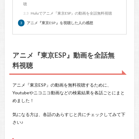
聴
2.3
Huluでアニメ『東京ESP』の動画を全話無料視聴
3
アニメ『東京ESP』を視聴した人の感想
アニメ『東京ESP』動画を全話無
料視聴
アニメ『東京ESP』の動画を無料視聴するために、
Youtubeやニコニコ動画などの検索結果を各話ごとにまと
めました！
気になる方は、各話のあらすじと共にチェックしてみて下
さい♪