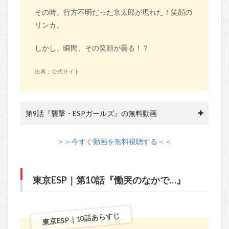
その時、行方不明だった京太郎が現れた！笑顔の
リンカ。
しかし、瞬間、その笑顔が曇る！？
出典：公式サイト
第9話『襲撃・ESPガールズ』の無料動画
＞＞今すぐ動画を無料視聴する＜＜
東京ESP｜第10話『慟哭のなかで…』
東京ESP｜10話あらすじ