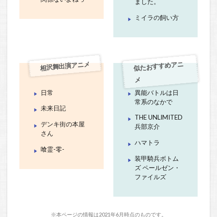
ました。
ミイラの飼い方
相沢舞出演アニメ
似たおすすめアニ
メ
日常
異能バトルは日
常系のなかで
未来日記
THE UNLIMITED
デンキ街の本屋
兵部京介
さん
ハマトラ
喰霊-零-
装甲騎兵ボトム
ズ ペールゼン・
ファイルズ
※本ページの情報は2021年6月時点のものです。