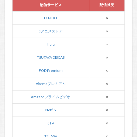
配信サービス
配信状況
U-NEXT
○
dアニメストア
○
Hulu
○
TSUTAYA DISCAS
○
FOD Premium
×
Abemaプレミアム
×
Amazonプライムビデオ
×
Netflix
×
dTV
×
TELASA
×