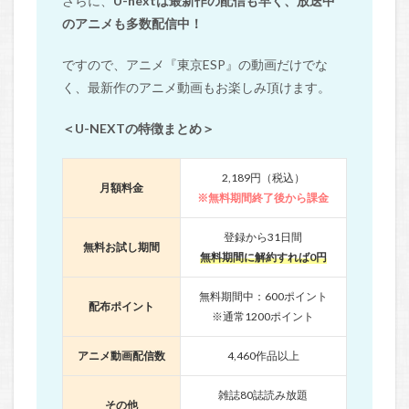
さらに、
U-nextは最新作の配信も早く、放送中
のアニメも多数配信中！
ですので、アニメ『東京ESP』の動画だけでな
く、最新作のアニメ動画もお楽しみ頂けます。
＜U-NEXTの特徴まとめ＞
2,189円（税込）
月額料金
※無料期間終了後から課金
登録から31日間
無料お試し期間
無料期間に解約すれば0円
無料期間中：600ポイント
配布ポイント
※通常1200ポイント
アニメ動画配信数
4,460作品以上
雑誌80誌読み放題
その他