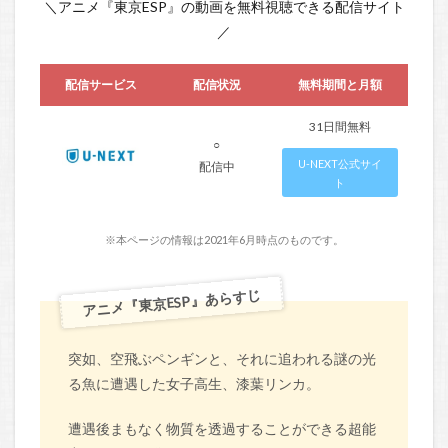
＼アニメ『東京ESP』の動画を無料視聴できる配信サイト
／
配信サービス
配信状況
無料期間と月額
31日間無料
○
U-NEXT公式サイ
配信中
ト
※本ページの情報は2021年6月時点のものです。
アニメ『東京ESP』あらすじ
突如、空飛ぶペンギンと、それに追われる謎の光
る魚に遭遇した女子高生、漆葉リンカ。
遭遇後まもなく物質を透過することができる超能