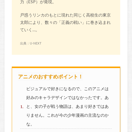
力（ESP）が発現。
戸惑うリンカのもとに現れた同じく高校生の東京
太郎により、数々の「正義の戦い」に巻き込まれ
ていく…。
出典：U-NEXT
アニメのおすすめポイント！
ビジュアルで好きになるので、このアニメは
好みのキャラデザインではなかったです。あ
と、女の子が戦う物語は、あまり好きではあ
りません。これが今の少年漫画の主流なのか
な。