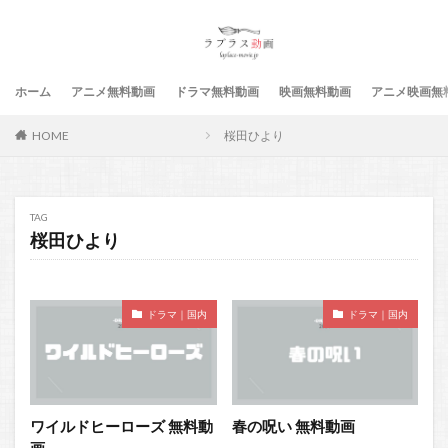
ホーム
アニメ無料動画
ドラマ無料動画
映画無料動画
アニメ映画無
HOME
桜田ひより
TAG
桜田ひより
ドラマ｜国内
ドラマ｜国内
ワイルドヒーローズ 無料動
春の呪い 無料動画
画