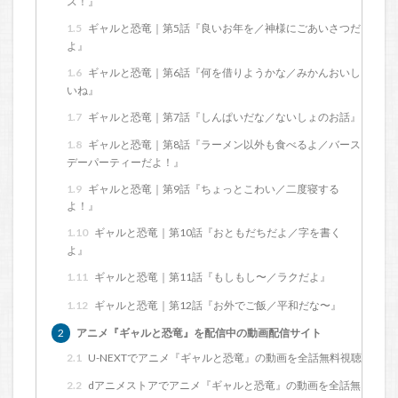
ス！』
1.5
ギャルと恐竜｜第5話『良いお年を／神様にごあいさつだ
よ』
1.6
ギャルと恐竜｜第6話『何を借りようかな／みかんおいし
いね』
1.7
ギャルと恐竜｜第7話『しんぱいだな／ないしょのお話』
1.8
ギャルと恐竜｜第8話『ラーメン以外も食べるよ／バース
デーパーティーだよ！』
1.9
ギャルと恐竜｜第9話『ちょっとこわい／二度寝する
よ！』
1.10
ギャルと恐竜｜第10話『おともだちだよ／字を書く
よ』
1.11
ギャルと恐竜｜第11話『もしもし〜／ラクだよ』
1.12
ギャルと恐竜｜第12話『お外でご飯／平和だな〜』
2
アニメ『ギャルと恐竜』を配信中の動画配信サイト
2.1
U-NEXTでアニメ『ギャルと恐竜』の動画を全話無料視聴
2.2
dアニメストアでアニメ『ギャルと恐竜』の動画を全話無