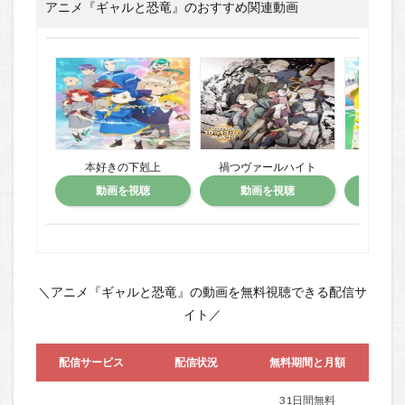
アニメ『ギャルと恐竜』のおすすめ関連動画
本好きの下剋上
禍つヴァールハイト
nu
動画を視聴
動画を視聴
動
＼アニメ『ギャルと恐竜』の動画を無料視聴できる配信サ
イト／
配信サービス
配信状況
無料期間と月額
31日間無料