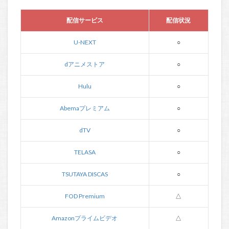
配信サービス
配信状況
U-NEXT
○
dアニメストア
○
Hulu
○
Abemaプレミアム
○
dTV
○
TELASA
○
TSUTAYA DISCAS
○
FOD Premium
△
Amazonプライムビデオ
△