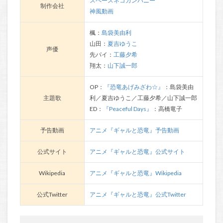
スペースネコカンパニー
制作会社
神風動画
楓：
島袋美由利
山田：
夏吉ゆうこ
声優
先パイ：
工藤夕希
翔太：
山下誠一郎
OP：
『恐竜あげみざわ☆』
：島袋美由
主題歌
利／夏吉ゆうこ／工藤夕希／山下誠一郎
ED：
『Peaceful Days』
：高橋竜子
予告動画
アニメ『ギャルと恐竜』予告動画
公式サイト
アニメ『ギャルと恐竜』公式サイト
Wikipedia
アニメ『ギャルと恐竜』Wikipedia
公式Twitter
アニメ『ギャルと恐竜』公式Twitter