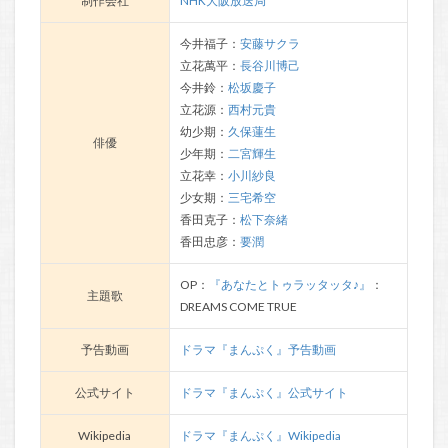
制作会社
NHK大阪放送局
今井福子：
安藤サクラ
立花萬平：
長谷川博己
今井鈴：
松坂慶子
立花源：
西村元貴
幼少期：
久保蓮生
俳優
少年期：
二宮輝生
立花幸：
小川紗良
少女期：
三宅希空
香田克子：
松下奈緒
香田忠彦：
要潤
OP：
『あなたとトゥラッタッタ♪』
：
主題歌
DREAMS COME TRUE
予告動画
ドラマ『まんぷく』予告動画
公式サイト
ドラマ『まんぷく』公式サイト
Wikipedia
ドラマ『まんぷく』Wikipedia