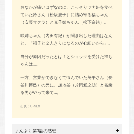
おなかが痛いはずなのに、こっそりツナ缶を食べ
ていた鈴さん（松坂慶子）に詰め寄る福ちゃん
（安藤サクラ）と克子姉ちゃん（松下奈緒）。
咲姉ちゃん（内田有紀）が聞き出した理由はなん
と、「福子と２人きりになるのが心細いから」。
自分が原因だったとは！とショックを受けた福ち
ゃんは…。
一方、営業ができなくて悩んでいた萬平さん（長
谷川博己）の元に、加地谷（片岡愛之助）と名乗
る男がやって来て…。
出典：U-NEXT
まんぷく 第3話の感想