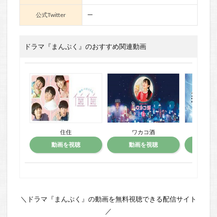
公式Twitter
ー
ドラマ『まんぷく』のおすすめ関連動画
住住
ワカコ酒
江
動画を視聴
動画を視聴
動
＼ドラマ『まんぷく』の動画を無料視聴できる配信サイト
／