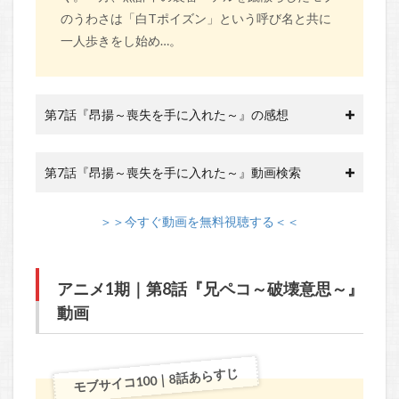
のうわさは「白Tポイズン」という呼び名と共に
一人歩きをし始め…。
第7話『昂揚～喪失を手に入れた～』の感想
第7話『昂揚～喪失を手に入れた～』動画検索
＞＞今すぐ動画を無料視聴する＜＜
アニメ1期｜第8話『兄ペコ～破壊意思～』
動画
モブサイコ100｜8話あらすじ