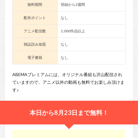
無料期間
登録から2週間
配布ポイント
なし
アニメ配信数
1,000作品以上
雑誌読み放題
なし
電子書籍
なし
ABEMAプレミアムには、オリジナル番組も沢山配信され
ていますので、アニメ以外の動画も無料でお楽しみ頂けま
す♪
本日から8月23日まで無料！