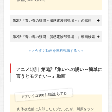
第2話『青い春の疑問～脳感電波部登場～』の感想
第2話『青い春の疑問～脳感電波部登場～』動画検索
＞＞今すぐ動画を無料視聴する＜＜
アニメ1期｜第3話『集いへの誘い～簡単に
言うとモテたい～』動画
モブサイコ100｜3話あらすじ
肉体改造部に入部したモブだったが、川原をラン