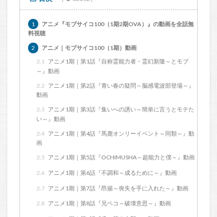
1
アニメ『モブサイコ100（1期2期OVA）』の動画を全話無
料視聴
2
アニメ｜モブサイコ100（1期）動画
2.1
アニメ1期｜第1話『自称霊能力者・霊幻新隆～とモブ
～』動画
2.2
アニメ1期｜第2話『青い春の疑問～脳感電波部登場～』
動画
2.3
アニメ1期｜第3話『集いへの誘い～簡単に言うとモテた
い～』動画
2.4
アニメ1期｜第4話『馬鹿オンリーイベント～同類～』動
画
2.5
アニメ1期｜第5話『OCHIMUSHA～超能力と僕～』動画
2.6
アニメ1期｜第6話『不調和～成るために～』動画
2.7
アニメ1期｜第7話『昂揚～喪失を手に入れた～』動画
2.8
アニメ1期｜第8話『兄ペコ～破壊意思～』動画