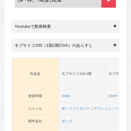
Youtubeで動画検索
モブサイコ100（1期2期OVA）のあらすじ
作品名
モブサイコ100 1期
モブサイコ100 
放送時期
2016
2019
ジャンル
SF／ファンタジー
｜
アクション／バトル
｜
制作会社
ボンズ