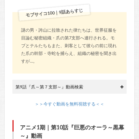
モブサイコ100｜9話あらすじ
謎の男・誇山に拉致された律たちは、世界征服を
目論む秘密組織・爪の第7支部へ連行される。モ
ブとテルたちもまた、刺客として彼らの前に現れ
た爪の幹部・寺蛇を捕らえ、組織の秘密を聞き出
すが…。
第9話『爪～第７支部～』動画検索
＞＞今すぐ動画を無料視聴する＜＜
アニメ1期｜第10話『巨悪のオーラ～黒幕
～』動画